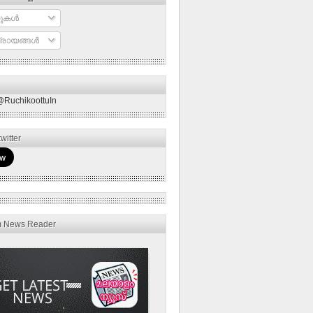
ുകള്‍
രായങ്ങള്‍
@RuchikoottuIn
witter
m News Reader