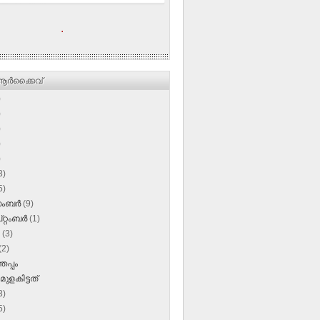
.
ര്‍ക്കൈവ്
)
)
)
)
)
3)
5)
സംബർ
(9)
റ്റംബർ
(1)
ൺ
(3)
(2)
തപ്പം
മുളകിട്ടത്
3)
5)