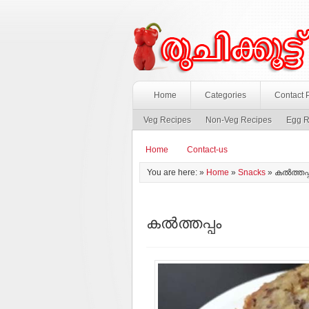
Home
Categories
Contact 
Veg Recipes
Non-Veg Recipes
Egg R
Home
Contact-us
You are here: »
Home
»
Snacks
»
കല്‍ത്തപ്
കല്‍ത്തപ്പം