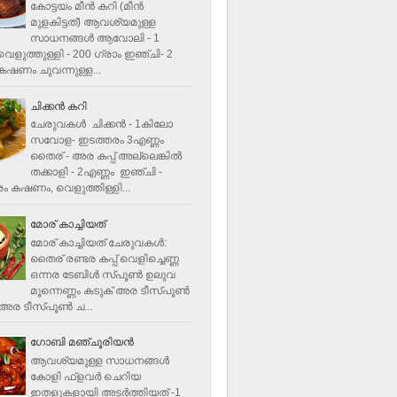
കോട്ടയം മീന്‍ കറി (മീന്‍
മുളകിട്ടത്‌) ആവശ്യമുള്ള
സാധനങ്ങള്‍ ആവോലി - 1
െളുത്തുള്ളി - 200 ഗ്രാം ഇഞ്ചി- 2
ഷണം ചുവന്നുള്ള...
ചിക്കന്‍ കറി
ചേരുവകൾ ചിക്കന്‍ - 1കിലോ
സവോള- ഇടത്തരം 3എണ്ണം
തൈര് - അര കപ്പ്‌ അല്ലെങ്കില്‍
തക്കാളി - 2എണ്ണം ഇഞ്ചി -
ം കഷണം, വെളുത്തിള്ളി...
മോര് കാച്ചിയത്
മോര് കാച്ചിയത് ചേരുവകള്‍‌:
തൈര് രണ്ടര കപ്പ് വെളിച്ചെണ്ണ
ഒന്നര ടേബിള്‍ സ്പൂണ്‍ ഉലുവ
മൂന്നെണ്ണം കടുക് അര ടീസ്പൂണ്‍
അര ടീസ്പൂണ്‍ ച...
ഗോബി മഞ്ചൂരിയന്‍
ആവശ്യമുള്ള സാധനങ്ങൾ
കോളി ഫ്ളവര്‍ ചെറിയ
ഇതളുകളായി അടര്‍ത്തിയത് -1