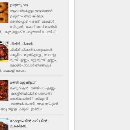
ഉഴുന്നു വട
ആവശ്യമുള്ള സാധങ്ങൾ:
ഉഴുന്ന് – അര കിലോ,
അരിപ്പൊടി – രണ്ട് ടേബിൾ
സ്പൂൺ, ചോറ് രണ്ട് ടേബിള്‍
‍, കുരുമുളക് ചെറുതായി പൊടിച്...
ചില്ലി ചിക്കൻ
ചില്ലി ചിക്കൻ ചേരുവകള്‍:
കാപ്സികം മൂന്ന്എണ്ണം, സവാള
മൂന്ന് എണ്ണം, മുട്ട മൂന്ന് എണ്ണം,
കോണ്‍ഫ്ലോര്‍ അഞ്ചു ടി
, തക്കാളി സോ...
മത്തി മുളകിട്ടത്
ചേരുവകൾ മത്തി - 6 എണ്ണം
കാശ്മീരിചില്ലി പൌഡർ 3
അല്ലെങ്കിൽ 4 സ്പൂണ്‍
മഞ്ഞൾ പൊടി -അര സ്പൂണ്‍
ഒരു നുള്ള് കടുക് ഇഞ്ച...
കോട്ടയം മീന്‍ കറി (മീന്‍
മുളകിട്ടത്‌)