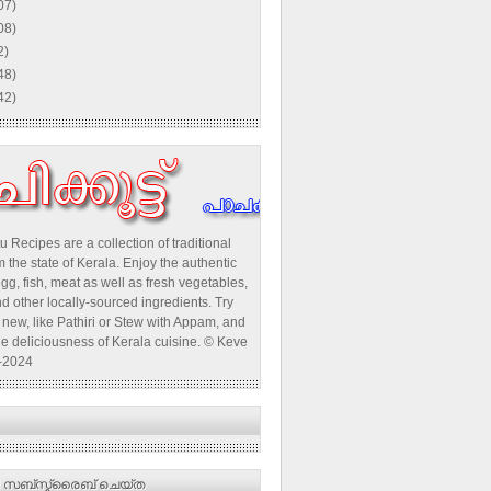
07)
08)
2)
48)
42)
u Recipes are a collection of traditional
 the state of Kerala. Enjoy the authentic
egg, fish, meat as well as fresh vegetables,
d other locally-sourced ingredients. Try
new, like Pathiri or Stew with Appam, and
he deliciousness of Kerala cuisine. © Keve
-2024
 സബ്‌സ്ക്രൈബ് ചെയ്ത