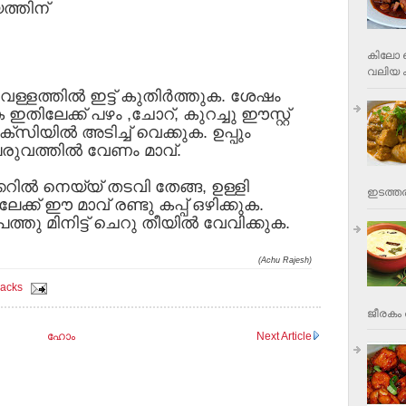
ത്തിന്
കിലോ വ
വലിയ ക
ള്ളത്തില്‍ ഇട്ട് കുതിര്‍ത്തുക. ശേഷം
 ഇതിലേക്ക് പഴം ,ചോറ്, കുറച്ചു ഈസ്റ്റ്
്‌സിയില്‍ അടിച്ച് വെക്കുക. ഉപ്പും
പരുവത്തില്‍ വേണം മാവ്.
്കറില്‍ നെയ്യ് തടവി തേങ്ങ, ഉള്ളി
ഇടത്തര
േക്ക് ഈ മാവ് രണ്ടു കപ്പ് ഒഴിക്കുക.
പത്തു മിനിട്ട് ചെറു തീയില്‍ വേവിക്കുക.
(Achu Rajesh)
acks
ജീരകം 
ഹോം
Next Article