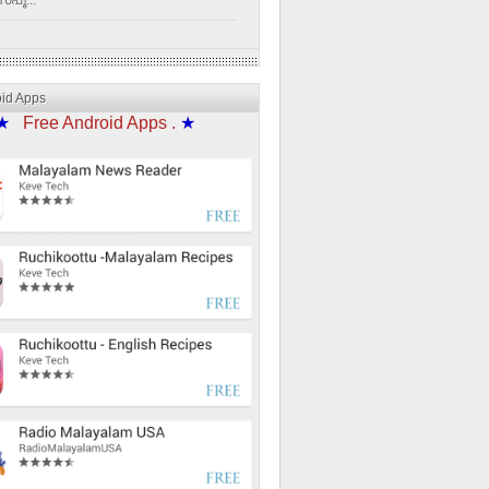
്പൂ...
oid Apps
★
Free Android Apps .
★