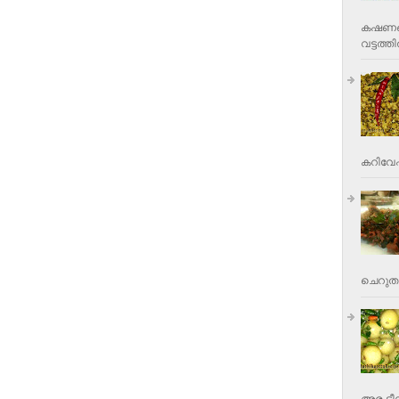
കഷണങ്ങ
വട്ടത്തില
കറിവേപ്പ
ചെറുതാ