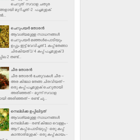
ചെറുത് സവാള ചതുര
ളായി മുറിച്ചത് -2 പച്ചമുളക്
്‍...
ചെറുപയർ തോരൻ
ആവശ്യമുള്ള സാധനങ്ങൾ
ചെറുപയർ മഞ്ഞൾപൊടിയും
ഉപ്പും ഇട്ട് വേവിച്ചത് 1 കപ്പ് തേങ്ങാ
ചിരകിയത് 1/ 4 കപ്പ് പച്ചമുളക് 3
ില 2 തണ്ട്...
ചീര തോരന്‍
ചീര തോരന്‍ ചേരുവകള്‍ ചീര –
അര കിലോ തേങ്ങ ചിരവിയത് –
ഒരു കപ്പ് പച്ചമുളക് ചെറുതായി
അരിഞ്ഞത് – മൂന്ന് സവാള
യി അരിഞ്ഞത് – രണ്ട് ചു...
നെല്ലിക്ക ഉപ്പിലിട്ടത്
ആവശ്യമുള്ള സാധനങ്ങള്‍
നെല്ലിക്ക - രണ്ട് കിലോ വെള്ളം -
ആറ് കപ്പ് പൊടിയുപ്പ് - ഒരു കപ്പ്
കാന്താരിമുളക് - ഒരു കപ്പ് കായം -