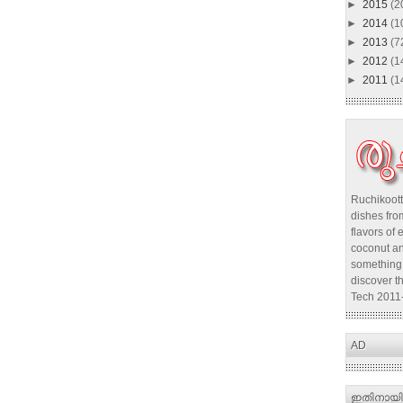
►
2015
(2
►
2014
(1
►
2013
(7
►
2012
(1
►
2011
(1
Ruchikoott
dishes from
flavors of 
coconut an
something 
discover t
Tech 2011
AD
ഇതിനായി