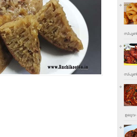
സ്പൂണ്
സ്പൂണ്‍
ഉലുവ- 