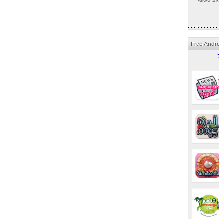
അര ടീസ
Free Andr