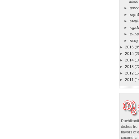
കോഴി 
►
ഓഗസ്റ
►
ജൂ
►
മേയ്
►
ഏപ്
►
ഫെബ
►
ജനു
►
2016
(9
►
2015
(2
►
2014
(1
►
2013
(7
►
2012
(1
►
2011
(1
Ruchikoott
dishes from
flavors of 
coconut an