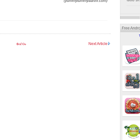
അര ടീസ
(yummytummyaarthi.com)
Free Andr
ഹോം
Next Article