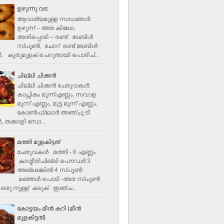
ഉഴുന്നു വട
ആവശ്യമുള്ള സാധങ്ങൾ:
ഉഴുന്ന് – അര കിലോ,
അരിപ്പൊടി – രണ്ട് ടേബിൾ
സ്പൂൺ, ചോറ് രണ്ട് ടേബിള്‍
‍, കുരുമുളക് ചെറുതായി പൊടിച്...
ചില്ലി ചിക്കൻ
ചില്ലി ചിക്കൻ ചേരുവകള്‍:
കാപ്സികം മൂന്ന്എണ്ണം, സവാള
മൂന്ന് എണ്ണം, മുട്ട മൂന്ന് എണ്ണം,
കോണ്‍ഫ്ലോര്‍ അഞ്ചു ടി
, തക്കാളി സോ...
മത്തി മുളകിട്ടത്
ചേരുവകൾ മത്തി - 6 എണ്ണം
കാശ്മീരിചില്ലി പൌഡർ 3
അല്ലെങ്കിൽ 4 സ്പൂണ്‍
മഞ്ഞൾ പൊടി -അര സ്പൂണ്‍
ഒരു നുള്ള് കടുക് ഇഞ്ച...
കോട്ടയം മീന്‍ കറി (മീന്‍
മുളകിട്ടത്‌)