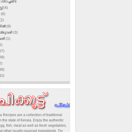
നിറച്ചത് ii
്റ്
(4)
ൺ
(6)
(2)
രിൽ
(9)
്രുവരി
(3)
വരി
(1)
5)
07)
08)
2)
48)
42)
u Recipes are a collection of traditional
 the state of Kerala. Enjoy the authentic
egg, fish, meat as well as fresh vegetables,
d other locally-sourced ingredients. Try