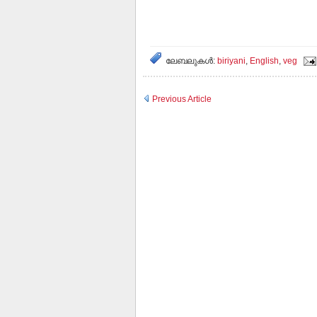
ലേബലുകള്‍:
biriyani
,
English
,
veg
Previous Article