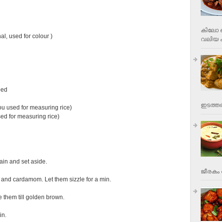
കിലോ വ
al, used for colour )
വലിയ ക
ped
ഇടത്തര
ou used for measuring rice)
ed for measuring rice)
ain and set aside.
ജീരകം 
l and cardamom. Let them sizzle for a min.
 them till golden brown.
in.