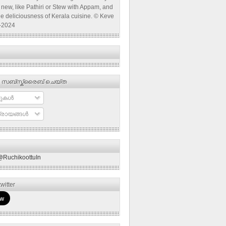
new, like Pathiri or Stew with Appam, and
he deliciousness of Kerala cuisine. © Keve
-2024
 സബ്‌സ്ക്രൈബ് ചെയ്ത
ുകള്‍
രായങ്ങള്‍
@RuchikoottuIn
witter