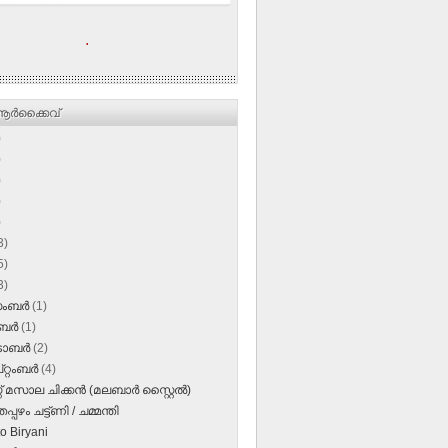
.
ര്‍ക്കൈവ്
)
)
)
)
)
3)
5)
3)
സംബർ
(1)
ംബർ
(1)
‌ടോബർ
(2)
റ്റംബർ
(4)
്റ് മസാല ചിക്കന്‍ (മലബാര്‍ സ്റ്റൈല്‍)
പഴം ചട്ട്ണി / ചമ്മന്തി
o Biryani