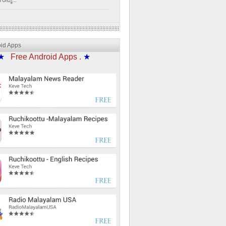
്പൂ...
oid Apps
★
Free Android Apps .
★