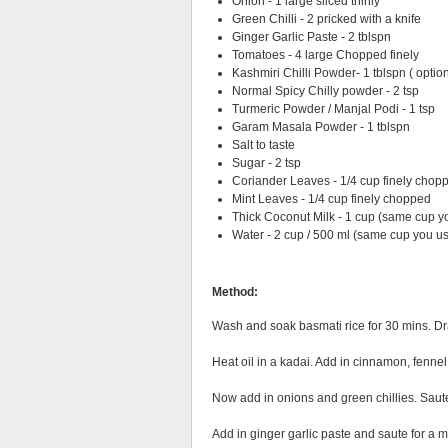
Onion - 1 large sliced thinly
Green Chilli - 2 pricked with a knife
Ginger Garlic Paste - 2 tblspn
Tomatoes - 4 large Chopped finely
Kashmiri Chilli Powder- 1 tblspn ( option
Normal Spicy Chilly powder - 2 tsp
Turmeric Powder / Manjal Podi - 1 tsp
Garam Masala Powder - 1 tblspn
Salt to taste
Sugar - 2 tsp
Coriander Leaves - 1/4 cup finely chop
Mint Leaves - 1/4 cup finely chopped
Thick Coconut Milk - 1 cup (same cup y
Water - 2 cup / 500 ml (same cup you us
Method:
Wash and soak basmati rice for 30 mins. Dr
Heat oil in a kadai. Add in cinnamon, fenne
Now add in onions and green chillies. Saute
Add in ginger garlic paste and saute for a m