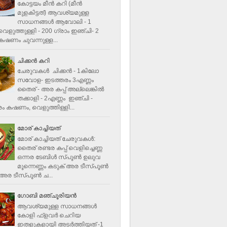
കോട്ടയം മീന്‍ കറി (മീന്‍
മുളകിട്ടത്‌) ആവശ്യമുള്ള
സാധനങ്ങള്‍ ആവോലി - 1
െളുത്തുള്ളി - 200 ഗ്രാം ഇഞ്ചി- 2
ഷണം ചുവന്നുള്ള...
ചിക്കന്‍ കറി
ചേരുവകൾ ചിക്കന്‍ - 1കിലോ
സവോള- ഇടത്തരം 3എണ്ണം
തൈര് - അര കപ്പ്‌ അല്ലെങ്കില്‍
തക്കാളി - 2എണ്ണം ഇഞ്ചി -
ം കഷണം, വെളുത്തിള്ളി...
മോര് കാച്ചിയത്
മോര് കാച്ചിയത് ചേരുവകള്‍‌:
തൈര് രണ്ടര കപ്പ് വെളിച്ചെണ്ണ
ഒന്നര ടേബിള്‍ സ്പൂണ്‍ ഉലുവ
മൂന്നെണ്ണം കടുക് അര ടീസ്പൂണ്‍
അര ടീസ്പൂണ്‍ ച...
ഗോബി മഞ്ചൂരിയന്‍
ആവശ്യമുള്ള സാധനങ്ങൾ
കോളി ഫ്ളവര്‍ ചെറിയ
ഇതളുകളായി അടര്‍ത്തിയത് -1