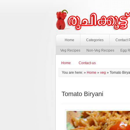
Home
Categories
Contact 
Veg Recipes
Non-Veg Recipes
Egg R
Home
Contact-us
You are here: »
Home
»
veg
»
Tomato Birya
Tomato Biryani