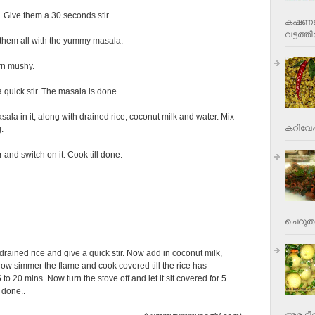
. Give them a 30 seconds stir.
കഷണങ്ങ
വട്ടത്തില
them all with the yummy masala.
urn mushy.
 quick stir. The masala is done.
ala in it, along with drained rice, coconut milk and water. Mix
കറിവേപ്പ
.
 and switch on it. Cook till done.
ചെറുതാ
ained rice and give a quick stir. Now add in coconut milk,
Now simmer the flame and cook covered till the rice has
 to 20 mins. Now turn the stove off and let it sit covered for 5
e done..