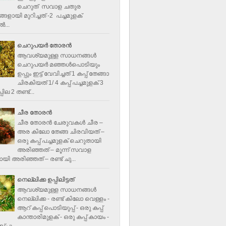
ചെറുത് സവാള ചതുര
ളായി മുറിച്ചത് -2 പച്ചമുളക്
്‍...
ചെറുപയർ തോരൻ
ആവശ്യമുള്ള സാധനങ്ങൾ
ചെറുപയർ മഞ്ഞൾപൊടിയും
ഉപ്പും ഇട്ട് വേവിച്ചത് 1 കപ്പ് തേങ്ങാ
ചിരകിയത് 1/ 4 കപ്പ് പച്ചമുളക് 3
ില 2 തണ്ട്...
ചീര തോരന്‍
ചീര തോരന്‍ ചേരുവകള്‍ ചീര –
അര കിലോ തേങ്ങ ചിരവിയത് –
ഒരു കപ്പ് പച്ചമുളക് ചെറുതായി
അരിഞ്ഞത് – മൂന്ന് സവാള
യി അരിഞ്ഞത് – രണ്ട് ചു...
നെല്ലിക്ക ഉപ്പിലിട്ടത്
ആവശ്യമുള്ള സാധനങ്ങള്‍
നെല്ലിക്ക - രണ്ട് കിലോ വെള്ളം -
ആറ് കപ്പ് പൊടിയുപ്പ് - ഒരു കപ്പ്
കാന്താരിമുളക് - ഒരു കപ്പ് കായം -