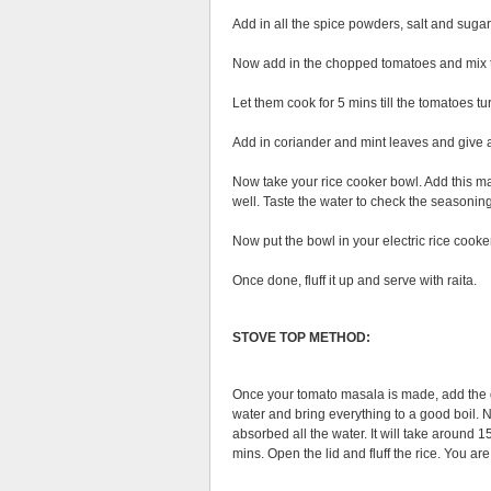
Add in all the spice powders, salt and sugar
Now add in the chopped tomatoes and mix 
Let them cook for 5 mins till the tomatoes t
Add in coriander and mint leaves and give a
Now take your rice cooker bowl. Add this mas
well. Taste the water to check the seasoning
Now put the bowl in your electric rice cooker
Once done, fluff it up and serve with raita.
STOVE TOP METHOD:
Once your tomato masala is made, add the dr
water and bring everything to a good boil. 
absorbed all the water. It will take around 15
mins. Open the lid and fluff the rice. You ar