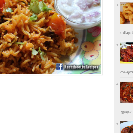
സ്പൂണ്
സ്പൂണ്‍
ഉലുവ- 