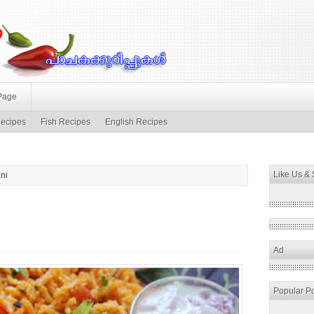
Page
ecipes
Fish Recipes
English Recipes
Like Us &
ni
Ad
Popular P