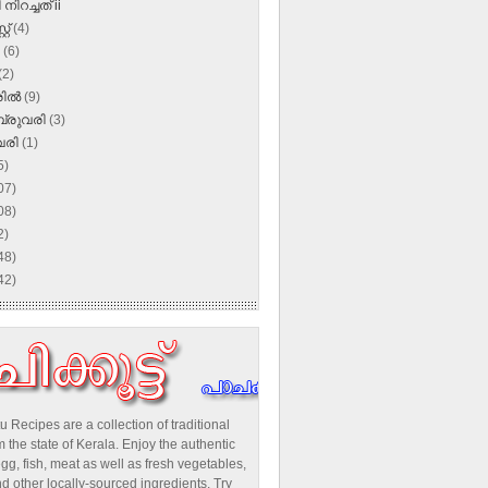
നിറച്ചത് ii
്റ്
(4)
ൺ
(6)
(2)
രിൽ
(9)
്രുവരി
(3)
വരി
(1)
5)
07)
08)
2)
48)
42)
u Recipes are a collection of traditional
 the state of Kerala. Enjoy the authentic
egg, fish, meat as well as fresh vegetables,
d other locally-sourced ingredients. Try