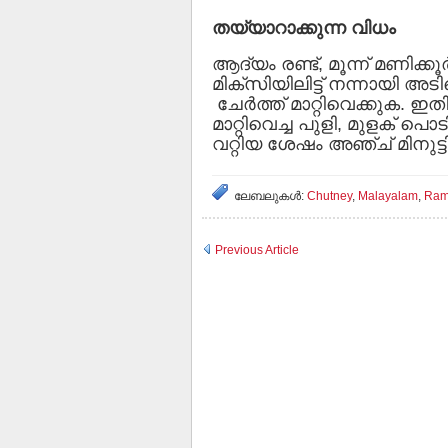
തയ്യാറാക്കുന്ന വിധം
ആദ്യം രണ്ട്, മൂന്ന് മണിക്കൂര
മിക്‌സിയിലിട്ട് നന്നായി അടി
ചേര്‍ത്ത് മാറ്റിവെക്കുക. ഇത
മാറ്റിവെച്ച പുളി, മുളക് പൊടി,
വറ്റിയ ശേഷം അഞ്ച് മിനുട
ലേബലുകള്‍:
Chutney
,
Malayalam
,
Ram
Previous Article