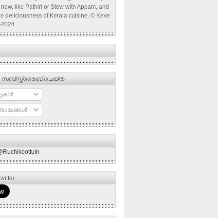
new, like Pathiri or Stew with Appam, and
he deliciousness of Kerala cuisine. © Keve
-2024
 സബ്‌സ്ക്രൈബ് ചെയ്ത
ുകള്‍
രായങ്ങള്‍
@RuchikoottuIn
witter