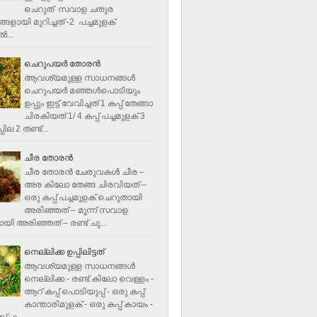
ചെറുത് സവാള ചതുര
ളായി മുറിച്ചത് -2 പച്ചമുളക്
്‍...
ചെറുപയർ തോരൻ
ആവശ്യമുള്ള സാധനങ്ങൾ
ചെറുപയർ മഞ്ഞൾപൊടിയും
ഉപ്പും ഇട്ട് വേവിച്ചത് 1 കപ്പ് തേങ്ങാ
ചിരകിയത് 1/ 4 കപ്പ് പച്ചമുളക് 3
ില 2 തണ്ട്...
ചീര തോരന്‍
ചീര തോരന്‍ ചേരുവകള്‍ ചീര –
അര കിലോ തേങ്ങ ചിരവിയത് –
ഒരു കപ്പ് പച്ചമുളക് ചെറുതായി
അരിഞ്ഞത് – മൂന്ന് സവാള
യി അരിഞ്ഞത് – രണ്ട് ചു...
നെല്ലിക്ക ഉപ്പിലിട്ടത്
ആവശ്യമുള്ള സാധനങ്ങള്‍
നെല്ലിക്ക - രണ്ട് കിലോ വെള്ളം -
ആറ് കപ്പ് പൊടിയുപ്പ് - ഒരു കപ്പ്
കാന്താരിമുളക് - ഒരു കപ്പ് കായം -