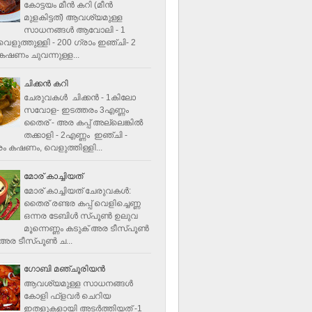
കോട്ടയം മീന്‍ കറി (മീന്‍
മുളകിട്ടത്‌) ആവശ്യമുള്ള
സാധനങ്ങള്‍ ആവോലി - 1
െളുത്തുള്ളി - 200 ഗ്രാം ഇഞ്ചി- 2
ഷണം ചുവന്നുള്ള...
ചിക്കന്‍ കറി
ചേരുവകൾ ചിക്കന്‍ - 1കിലോ
സവോള- ഇടത്തരം 3എണ്ണം
തൈര് - അര കപ്പ്‌ അല്ലെങ്കില്‍
തക്കാളി - 2എണ്ണം ഇഞ്ചി -
ം കഷണം, വെളുത്തിള്ളി...
മോര് കാച്ചിയത്
മോര് കാച്ചിയത് ചേരുവകള്‍‌:
തൈര് രണ്ടര കപ്പ് വെളിച്ചെണ്ണ
ഒന്നര ടേബിള്‍ സ്പൂണ്‍ ഉലുവ
മൂന്നെണ്ണം കടുക് അര ടീസ്പൂണ്‍
അര ടീസ്പൂണ്‍ ച...
ഗോബി മഞ്ചൂരിയന്‍
ആവശ്യമുള്ള സാധനങ്ങൾ
കോളി ഫ്ളവര്‍ ചെറിയ
ഇതളുകളായി അടര്‍ത്തിയത് -1