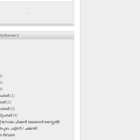
.
ര്‍ക്കൈവ്
)
)
)
)
)
3)
5)
3)
സംബർ
(1)
ംബർ
(1)
‌ടോബർ
(2)
റ്റംബർ
(4)
്റ് മസാല ചിക്കന്‍ (മലബാര്‍ സ്റ്റൈല്‍)
പഴം ചട്ട്ണി / ചമ്മന്തി
o Biryani