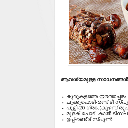
ആവശ്യമുള്ള സാധനങ്ങള്‍
കുരുകളഞ്ഞ ഈത്തപ്പഴം -
ചുക്കുപൊടി-രണ്ട് ടീ സ്പൂ
പുളി-20 ഗ്രാം(കുഴമ്പ് രൂ
മുളക് പൊടി-കാല്‍ ടീസ്പ
ഉപ്പ്-രണ്ട് ടീസ്പൂണ്‍