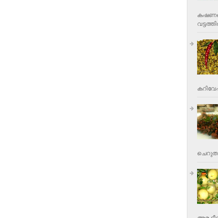
കഷണങ്ങ
വട്ടത്തില
കറിവേപ്പ
ചെറുതാ