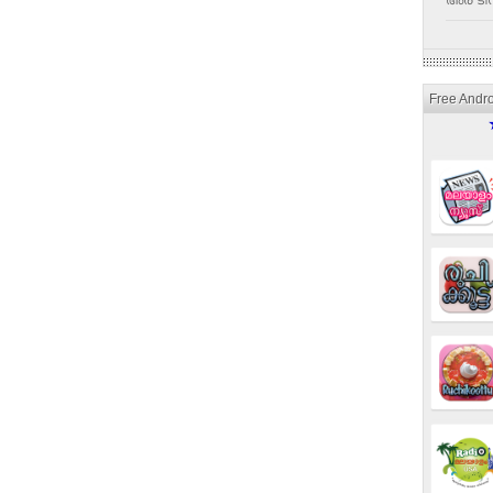
അര ടീസ
Free Andr