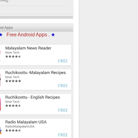
്പൂ...
oid Apps
★
Free Android Apps .
★