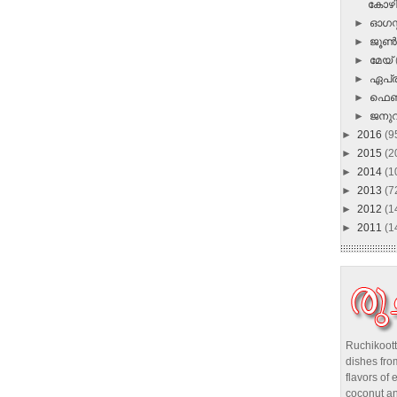
കോഴി 
►
ഓഗസ്റ
►
ജൂ
►
മേയ്
►
ഏപ്
►
ഫെബ
►
ജനു
►
2016
(9
►
2015
(2
►
2014
(1
►
2013
(7
►
2012
(1
►
2011
(1
Ruchikoott
dishes from
flavors of 
coconut an