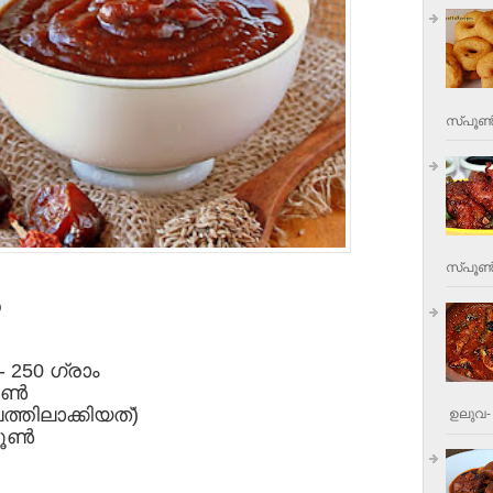
സ്പൂണ്
സ്പൂണ്‍
 250 ഗ്രാം
ണ്‍
പത്തിലാക്കിയത്)
ഉലുവ- 
ൂണ്‍