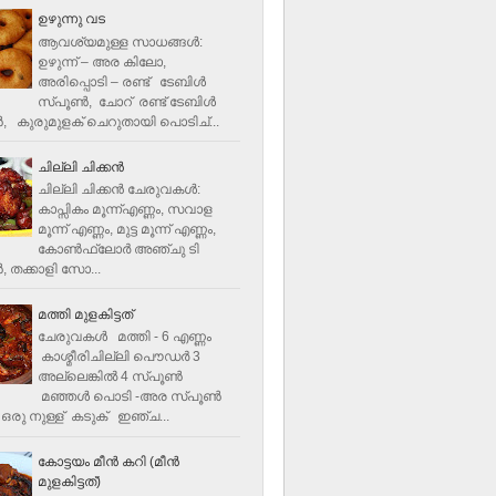
ഉഴുന്നു വട
ആവശ്യമുള്ള സാധങ്ങൾ:
ഉഴുന്ന് – അര കിലോ,
അരിപ്പൊടി – രണ്ട് ടേബിൾ
സ്പൂൺ, ചോറ് രണ്ട് ടേബിള്‍
‍, കുരുമുളക് ചെറുതായി പൊടിച്...
ചില്ലി ചിക്കൻ
ചില്ലി ചിക്കൻ ചേരുവകള്‍:
കാപ്സികം മൂന്ന്എണ്ണം, സവാള
മൂന്ന് എണ്ണം, മുട്ട മൂന്ന് എണ്ണം,
കോണ്‍ഫ്ലോര്‍ അഞ്ചു ടി
, തക്കാളി സോ...
മത്തി മുളകിട്ടത്
ചേരുവകൾ മത്തി - 6 എണ്ണം
കാശ്മീരിചില്ലി പൌഡർ 3
അല്ലെങ്കിൽ 4 സ്പൂണ്‍
മഞ്ഞൾ പൊടി -അര സ്പൂണ്‍
ഒരു നുള്ള് കടുക് ഇഞ്ച...
കോട്ടയം മീന്‍ കറി (മീന്‍
മുളകിട്ടത്‌)