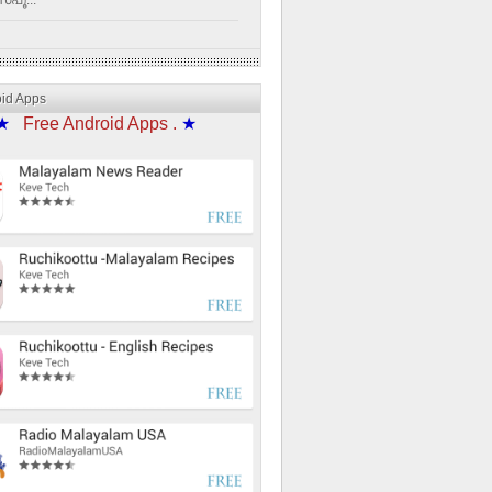
്പൂ...
oid Apps
★
Free Android Apps .
★