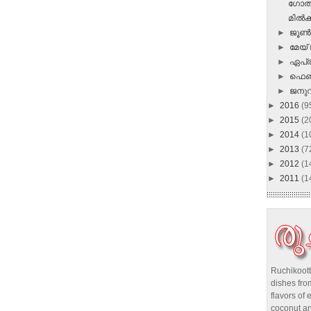
ഗോതമ
മിൽക്ക
►
ജൂ
►
മേയ്
►
ഏപ്
►
ഫെബ
►
ജനു
►
2016
(9
►
2015
(2
►
2014
(1
►
2013
(7
►
2012
(1
►
2011
(1
Ruchikoott
dishes from
flavors of 
coconut an