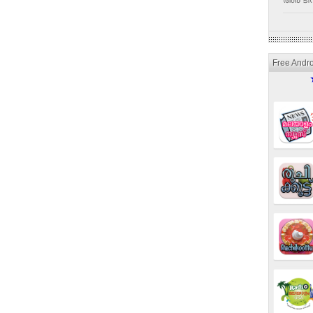
അര ടീസ
Free Andr