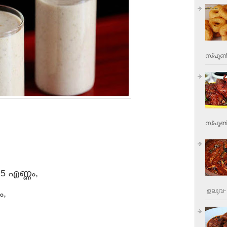
സ്പൂണ്
സ്പൂണ്‍
5 എണ്ണം,
ഉലുവ- 
ം,