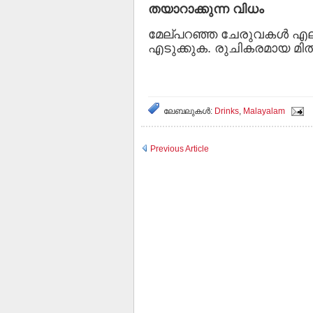
തയാറാക്കുന്ന വിധം
മേല്പറഞ്ഞ ചേരുവകൾ എല്ല
എടുക്കുക. രുചികരമായ മിൽക
ലേബലുകള്‍:
Drinks
,
Malayalam
Previous Article