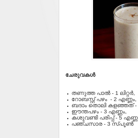
ചേരുവകൾ
തണുത്ത പാൽ - 1 ലിറ്റർ,
റോബസ്റ്റ് പഴം - 2 എണ്ണം,
ബദാം തൊലി കളഞ്ഞത് - 
ഈന്തപഴം - 3 എണ്ണം,
കശുവണ്ടി പരിപ്പ് - 5 എണ്ണ
പഞ്ചസാര - 3 സ്പൂൺ