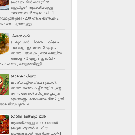
കോട്ടയം മീന്‍ കറി (മീന്‍
മുളകിട്ടത്‌) ആവശ്യമുള്ള
സാധനങ്ങള്‍ ആവോലി - 1
െളുത്തുള്ളി - 200 ഗ്രാം ഇഞ്ചി- 2
ഷണം ചുവന്നുള്ള...
ചിക്കന്‍ കറി
ചേരുവകൾ ചിക്കന്‍ - 1കിലോ
സവോള- ഇടത്തരം 3എണ്ണം
തൈര് - അര കപ്പ്‌ അല്ലെങ്കില്‍
തക്കാളി - 2എണ്ണം ഇഞ്ചി -
ം കഷണം, വെളുത്തിള്ളി...
മോര് കാച്ചിയത്
മോര് കാച്ചിയത് ചേരുവകള്‍‌:
തൈര് രണ്ടര കപ്പ് വെളിച്ചെണ്ണ
ഒന്നര ടേബിള്‍ സ്പൂണ്‍ ഉലുവ
മൂന്നെണ്ണം കടുക് അര ടീസ്പൂണ്‍
അര ടീസ്പൂണ്‍ ച...
ഗോബി മഞ്ചൂരിയന്‍
ആവശ്യമുള്ള സാധനങ്ങൾ
കോളി ഫ്ളവര്‍ ചെറിയ
ഇതളുകളായി അടര്‍ത്തിയത് -1