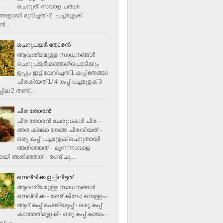
ചെറുത് സവാള ചതുര
ളായി മുറിച്ചത് -2 പച്ചമുളക്
്‍...
ചെറുപയർ തോരൻ
ആവശ്യമുള്ള സാധനങ്ങൾ
ചെറുപയർ മഞ്ഞൾപൊടിയും
ഉപ്പും ഇട്ട് വേവിച്ചത് 1 കപ്പ് തേങ്ങാ
ചിരകിയത് 1/ 4 കപ്പ് പച്ചമുളക് 3
ില 2 തണ്ട്...
ചീര തോരന്‍
ചീര തോരന്‍ ചേരുവകള്‍ ചീര –
അര കിലോ തേങ്ങ ചിരവിയത് –
ഒരു കപ്പ് പച്ചമുളക് ചെറുതായി
അരിഞ്ഞത് – മൂന്ന് സവാള
യി അരിഞ്ഞത് – രണ്ട് ചു...
നെല്ലിക്ക ഉപ്പിലിട്ടത്
ആവശ്യമുള്ള സാധനങ്ങള്‍
നെല്ലിക്ക - രണ്ട് കിലോ വെള്ളം -
ആറ് കപ്പ് പൊടിയുപ്പ് - ഒരു കപ്പ്
കാന്താരിമുളക് - ഒരു കപ്പ് കായം -