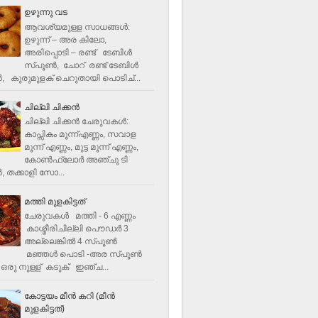
ഉഴുന്നു വട
ആവശ്യമുള്ള സാധങ്ങൾ:
ഉഴുന്ന് – അര കിലോ,
അരിപ്പൊടി – രണ്ട് ടേബിൾ
സ്പൂൺ, ചോറ് രണ്ട് ടേബിള്‍
‍, കുരുമുളക് ചെറുതായി പൊടിച്...
ചില്ലി ചിക്കൻ
ചില്ലി ചിക്കൻ ചേരുവകള്‍:
കാപ്സികം മൂന്ന്എണ്ണം, സവാള
മൂന്ന് എണ്ണം, മുട്ട മൂന്ന് എണ്ണം,
കോണ്‍ഫ്ലോര്‍ അഞ്ചു ടി
, തക്കാളി സോ...
മത്തി മുളകിട്ടത്
ചേരുവകൾ മത്തി - 6 എണ്ണം
കാശ്മീരിചില്ലി പൌഡർ 3
അല്ലെങ്കിൽ 4 സ്പൂണ്‍
മഞ്ഞൾ പൊടി -അര സ്പൂണ്‍
ഒരു നുള്ള് കടുക് ഇഞ്ച...
കോട്ടയം മീന്‍ കറി (മീന്‍
മുളകിട്ടത്‌)