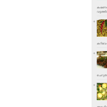
കഷണങ്ങ
വട്ടത്തില
കറിവേപ്പ
ചെറുതാ