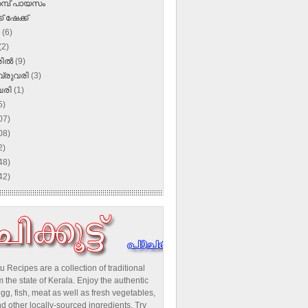
്പ് പായസം
് ഷേക്ക്
ൺ
(6)
(2)
രിൽ
(9)
്രുവരി
(3)
വരി
(1)
5)
07)
08)
2)
48)
42)
u Recipes are a collection of traditional
 the state of Kerala. Enjoy the authentic
egg, fish, meat as well as fresh vegetables,
d other locally-sourced ingredients. Try