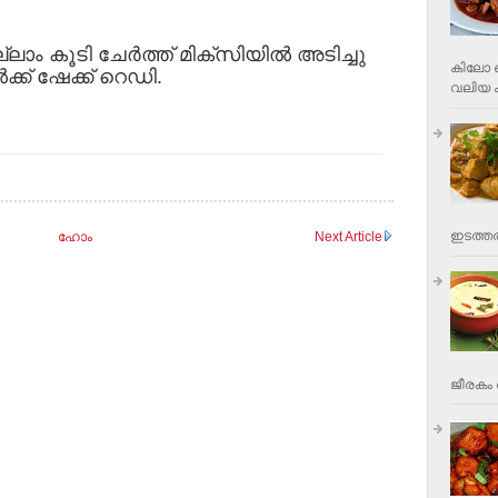
ാം കൂടി ചേർത്ത് മിക്സിയിൽ അടിച്ചു
കിലോ വ
്ക് ഷേക്ക് റെഡി.
വലിയ ക
ഇടത്തര
ഹോം
Next Article
ജീരകം 