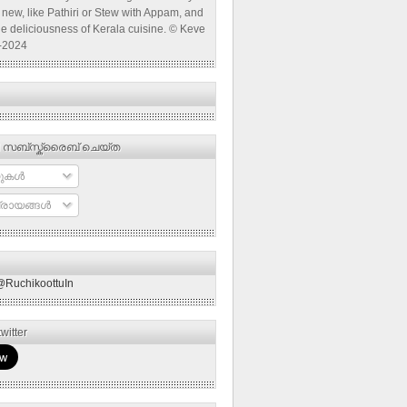
new, like Pathiri or Stew with Appam, and
he deliciousness of Kerala cuisine. © Keve
-2024
 സബ്‌സ്ക്രൈബ് ചെയ്ത
ുകള്‍
രായങ്ങള്‍
@RuchikoottuIn
witter