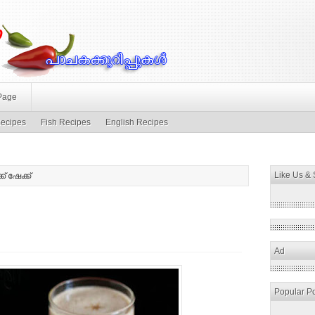
Page
ecipes
Fish Recipes
English Recipes
Like Us &
ക് ഷേക്ക്
Ad
Popular P