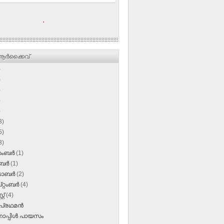
.
ര്‍ക്കൈവ്
)
)
)
)
)
3)
5)
3)
സംബർ
(1)
ംബർ
(1)
‌ടോബർ
(2)
റ്റംബർ
(4)
്റ്
(4)
പ്രഥമന്‍
പ്പിള്‍ പായസം