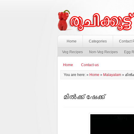
Home
Categories
Contact 
Veg Recipes
Non-Veg Recipes
Egg R
Home
Contact-us
You are here: »
Home
»
Malayalam
»
മിൽക്
മിൽക്ക് ഷേക്ക്