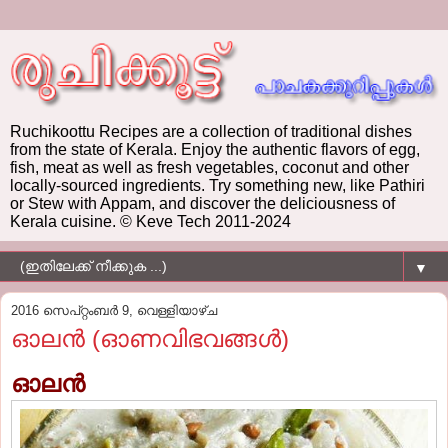
Ruchikoottu Recipes are a collection of traditional dishes
from the state of Kerala. Enjoy the authentic flavors of egg,
fish, meat as well as fresh vegetables, coconut and other
locally-sourced ingredients. Try something new, like Pathiri
or Stew with Appam, and discover the deliciousness of
Kerala cuisine. © Keve Tech 2011-2024
▼
2016 സെപ്റ്റംബർ 9, വെള്ളിയാഴ്‌ച
ഓലന്‍ (ഓണവിഭവങ്ങള്‍)
ഓലന്‍