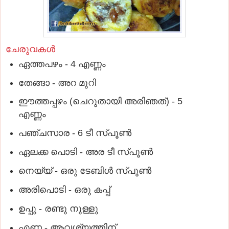
ചേരുവകൾ
ഏത്തപഴം - 4 എണ്ണം
തേങ്ങാ - അറ മുറി
ഈത്തപ്പഴം (ചെറുതായി അരിഞത്) - 5
എണ്ണം
പഞ്ചസാര - 6 ടീ സ്പൂൺ
ഏലക്ക പൊടി - അര ടീ സ്പൂൺ
നെയ്യ് - ഒരു ടേബിൾ സ്പൂൺ
അരിപൊടി - ഒരു കപ്പ്
ഉപ്പു - രണ്ടു നുള്ളു
എണ്ണ - ആവശ്യത്തിന്