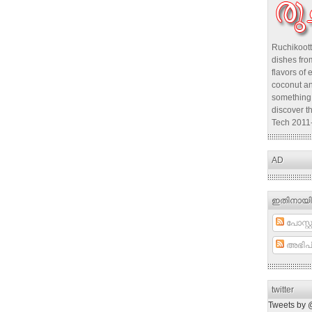
Ruchikoott
dishes from
flavors of 
coconut an
something 
discover t
Tech 2011
AD
ഇതിനായി
പോസ്റ്റ
അഭിപ്
twitter
Tweets by 