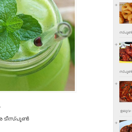
സ്പൂണ്
സ്പൂണ്‍
ഉലുവ- 
 ടീസ്പൂണ്‍