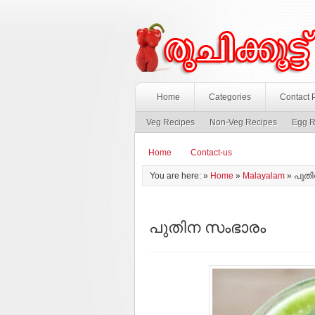
Home
Categories
Contact 
Veg Recipes
Non-Veg Recipes
Egg R
Home
Contact-us
You are here: »
Home
»
Malayalam
»
പുതി
പുതിന സംഭാരം