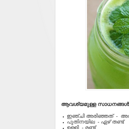
ആവശ്യമുള്ള സാധനങ്ങള്‍
ഇഞ്ചി അരിഞ്ഞത് - അര
പുതിനയില - ഏഴ് തണ്ട്
ഉള്ളി - രണ്ട്