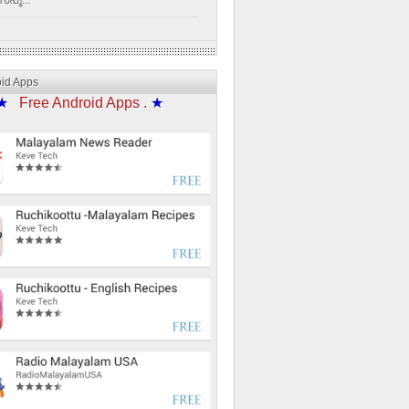
്പൂ...
oid Apps
★
Free Android Apps .
★