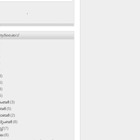
.
ര്‍ക്കൈവ്
)
)
)
)
)
3)
5)
3)
5)
സംബർ
(3)
ംബർ
(5)
‌ടോബർ
(2)
റ്റംബർ
(8)
്റ്
(7)
ലൈ
(8)