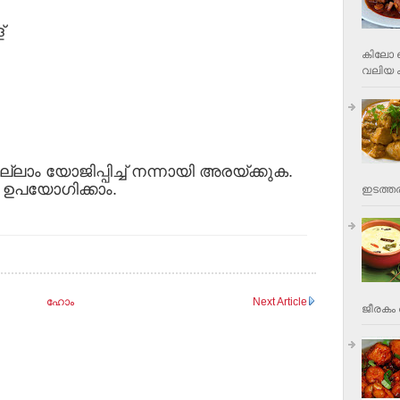
്
കിലോ വ
വലിയ ക
ലാം യോജിപ്പിച്ച് നന്നായി അരയ്ക്കുക.
ി ഉപയോഗിക്കാം.
ഇടത്തര
ഹോം
Next Article
ജീരകം 