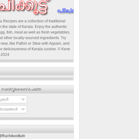
u Recipes are a collection of traditional
 the state of Kerala. Enjoy the authentic
egg, fish, meat as well as fresh vegetables,
d other locally-sourced ingredients. Try
new, like Pathiri or Stew with Appam, and
he deliciousness of Kerala cuisine. © Keve
-2024
 സബ്‌സ്ക്രൈബ് ചെയ്ത
ുകള്‍
രായങ്ങള്‍
@RuchikoottuIn