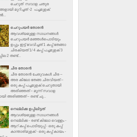
ചെറുത് സവാള ചതുര
ളായി മുറിച്ചത് -2 പച്ചമുളക്
്‍...
ചെറുപയർ തോരൻ
ആവശ്യമുള്ള സാധനങ്ങൾ
ചെറുപയർ മഞ്ഞൾപൊടിയും
ഉപ്പും ഇട്ട് വേവിച്ചത് 1 കപ്പ് തേങ്ങാ
ചിരകിയത് 1/ 4 കപ്പ് പച്ചമുളക് 3
ില 2 തണ്ട്...
ചീര തോരന്‍
ചീര തോരന്‍ ചേരുവകള്‍ ചീര –
അര കിലോ തേങ്ങ ചിരവിയത് –
ഒരു കപ്പ് പച്ചമുളക് ചെറുതായി
അരിഞ്ഞത് – മൂന്ന് സവാള
യി അരിഞ്ഞത് – രണ്ട് ചു...
നെല്ലിക്ക ഉപ്പിലിട്ടത്
ആവശ്യമുള്ള സാധനങ്ങള്‍
നെല്ലിക്ക - രണ്ട് കിലോ വെള്ളം -
ആറ് കപ്പ് പൊടിയുപ്പ് - ഒരു കപ്പ്
കാന്താരിമുളക് - ഒരു കപ്പ് കായം -