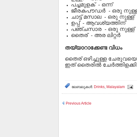
പച്ചമുളക് - ഒന്ന്
ജീരകപൗഡര്‍ - ഒരു നുള്ള
ചാട്ട് മസാല - ഒരു നുള്ള്
ഉപ്പ് - ആവശ്യത്തിന്
പഞ്ചസാര - ഒരു നുള്ള്
തൈര് - അര ലിറ്റര്‍
തയ്യാറാക്കേണ്ട വിധം
തൈര് ഒഴിച്ചുള്ള ചേരുവയെല്
ഇത് തൈരില്‍ ചേര്‍ത്തിളക്ക
ലേബലുകള്‍:
Drinks
,
Malayalam
Previous Article