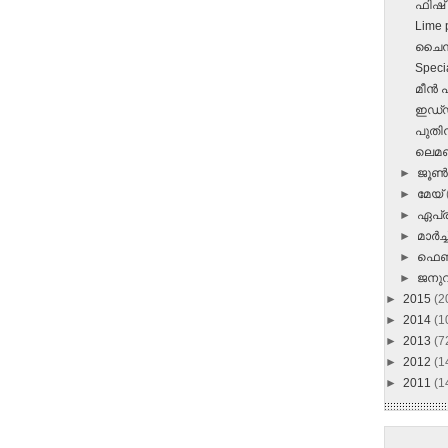
ഫിഷ്
Lime 
ചൈനീസ
Specia
മീന്‍ 
ഇഡ്‌ഡ
പുതി
ലെമണ
►
ജൂ
►
മേയ്
►
ഏപ്
►
മാർച്ച
►
ഫെബ
►
ജനു
►
2015
(2
►
2014
(1
►
2013
(7
►
2012
(1
►
2011
(1