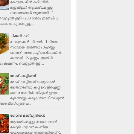
കോട്ടയം മീന്‍ കറി (മീന്‍
മുളകിട്ടത്‌) ആവശ്യമുള്ള
സാധനങ്ങള്‍ ആവോലി - 1
െളുത്തുള്ളി - 200 ഗ്രാം ഇഞ്ചി- 2
ഷണം ചുവന്നുള്ള...
ചിക്കന്‍ കറി
ചേരുവകൾ ചിക്കന്‍ - 1കിലോ
സവോള- ഇടത്തരം 3എണ്ണം
തൈര് - അര കപ്പ്‌ അല്ലെങ്കില്‍
തക്കാളി - 2എണ്ണം ഇഞ്ചി -
ം കഷണം, വെളുത്തിള്ളി...
മോര് കാച്ചിയത്
മോര് കാച്ചിയത് ചേരുവകള്‍‌:
തൈര് രണ്ടര കപ്പ് വെളിച്ചെണ്ണ
ഒന്നര ടേബിള്‍ സ്പൂണ്‍ ഉലുവ
മൂന്നെണ്ണം കടുക് അര ടീസ്പൂണ്‍
അര ടീസ്പൂണ്‍ ച...
ഗോബി മഞ്ചൂരിയന്‍
ആവശ്യമുള്ള സാധനങ്ങൾ
കോളി ഫ്ളവര്‍ ചെറിയ
ഇതളുകളായി അടര്‍ത്തിയത് -1