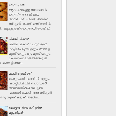
ഉഴുന്നു വട
ആവശ്യമുള്ള സാധങ്ങൾ:
ഉഴുന്ന് – അര കിലോ,
അരിപ്പൊടി – രണ്ട് ടേബിൾ
സ്പൂൺ, ചോറ് രണ്ട് ടേബിള്‍
‍, കുരുമുളക് ചെറുതായി പൊടിച്...
ചില്ലി ചിക്കൻ
ചില്ലി ചിക്കൻ ചേരുവകള്‍:
കാപ്സികം മൂന്ന്എണ്ണം, സവാള
മൂന്ന് എണ്ണം, മുട്ട മൂന്ന് എണ്ണം,
കോണ്‍ഫ്ലോര്‍ അഞ്ചു ടി
, തക്കാളി സോ...
മത്തി മുളകിട്ടത്
ചേരുവകൾ മത്തി - 6 എണ്ണം
കാശ്മീരിചില്ലി പൌഡർ 3
അല്ലെങ്കിൽ 4 സ്പൂണ്‍
മഞ്ഞൾ പൊടി -അര സ്പൂണ്‍
ഒരു നുള്ള് കടുക് ഇഞ്ച...
കോട്ടയം മീന്‍ കറി (മീന്‍
മുളകിട്ടത്‌)