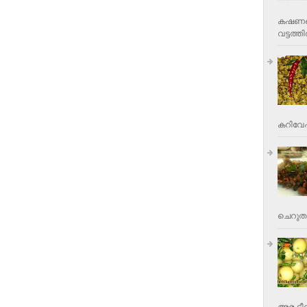
കഷണങ്ങ
വട്ടത്തില
കറിവേപ്പ
ചെറുതാ