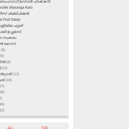
 ടെംപറാഡ് (ഗോവന്‍ ഫിഷ് കറി)
pickle (Naranga Kari)
്‌ ചില്ലിചിക്കന്‍
l Fruit Salad
പുളിയില ചുട്ടത്
ലി ഉപ്പുമാവ്‌
ന സംഭാരം
്‍ റൈസ്
ൺ
(6)
(9)
രിൽ
(8)
്
(12)
്രുവരി
(11)
വരി
(16)
07)
08)
2)
48)
42)