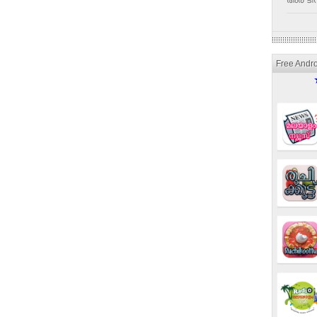
അര ടീസ
Free Andr