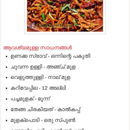
ആവശ്യമുള്ള സാധനങ്ങള്‍
ഉണക്ക സ്രാവ് -
ഒന്നിന്റെ പകുതി
ചുവന്ന ഉള്ളി
-
അഞ്ച് മുള
വെളുത്തുള്ളി
-
നാല് മുള
കറിവേപ്പില
-
12 അല്ലി
പച്ചമുളക്
-
മൂന്ന്
തേങ്ങ ചിരകിയത്
-
കാല്‍കപ്പ്
മുളക്‌പൊടി
-
ഒരു സ്​പൂണ്‍