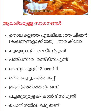
ആവശ്യമുള്ള സാധനങ്ങള്‍
തൊലികളഞ്ഞ എല്ലില്ലാത്ത ചിക്കന്‍
(കഷണങ്ങളാക്കിയത്‌) - അര കിലോ
കുരുമുളക്‌- അര ടീസ്‌പൂണ്‍
പഞ്ചസാര- രണ്ട്‌ ടീസ്‌പൂണ്‍
വെളുത്തുള്ളി- 3 അല്ലി
വെളിച്ചെണ്ണ- അര കപ്പ്‌
ഉള്ളി (അരിഞ്ഞത്‌)- ഒന്ന്‌
പച്ചകുരുമുളക്‌- കാല്‍ ടീസ്‌പൂണ്‍
പൊതിനയില- ഒരു തണ്ട്‌