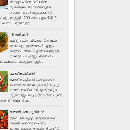
കോട്ടയം മീന്‍ കറി (മീന്‍
മുളകിട്ടത്‌) ആവശ്യമുള്ള
സാധനങ്ങള്‍ ആവോലി - 1
െളുത്തുള്ളി - 200 ഗ്രാം ഇഞ്ചി- 2
ഷണം ചുവന്നുള്ള...
ചിക്കന്‍ കറി
ചേരുവകൾ ചിക്കന്‍ - 1കിലോ
സവോള- ഇടത്തരം 3എണ്ണം
തൈര് - അര കപ്പ്‌ അല്ലെങ്കില്‍
തക്കാളി - 2എണ്ണം ഇഞ്ചി -
ം കഷണം, വെളുത്തിള്ളി...
മോര് കാച്ചിയത്
മോര് കാച്ചിയത് ചേരുവകള്‍‌:
തൈര് രണ്ടര കപ്പ് വെളിച്ചെണ്ണ
ഒന്നര ടേബിള്‍ സ്പൂണ്‍ ഉലുവ
മൂന്നെണ്ണം കടുക് അര ടീസ്പൂണ്‍
അര ടീസ്പൂണ്‍ ച...
ഗോബി മഞ്ചൂരിയന്‍
ആവശ്യമുള്ള സാധനങ്ങൾ
കോളി ഫ്ളവര്‍ ചെറിയ
ഇതളുകളായി അടര്‍ത്തിയത് -1