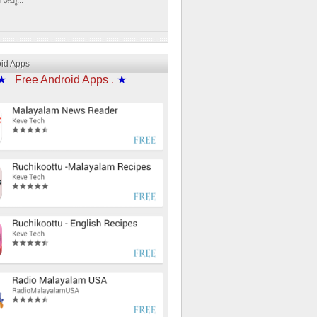
്പൂ...
oid Apps
★
Free Android Apps .
★