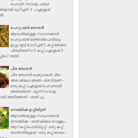
ചെറുത് സവാള ചതുര
ളായി മുറിച്ചത് -2 പച്ചമുളക്
്‍...
ചെറുപയർ തോരൻ
ആവശ്യമുള്ള സാധനങ്ങൾ
ചെറുപയർ മഞ്ഞൾപൊടിയും
ഉപ്പും ഇട്ട് വേവിച്ചത് 1 കപ്പ് തേങ്ങാ
ചിരകിയത് 1/ 4 കപ്പ് പച്ചമുളക് 3
ില 2 തണ്ട്...
ചീര തോരന്‍
ചീര തോരന്‍ ചേരുവകള്‍ ചീര –
അര കിലോ തേങ്ങ ചിരവിയത് –
ഒരു കപ്പ് പച്ചമുളക് ചെറുതായി
അരിഞ്ഞത് – മൂന്ന് സവാള
യി അരിഞ്ഞത് – രണ്ട് ചു...
നെല്ലിക്ക ഉപ്പിലിട്ടത്
ആവശ്യമുള്ള സാധനങ്ങള്‍
നെല്ലിക്ക - രണ്ട് കിലോ വെള്ളം -
ആറ് കപ്പ് പൊടിയുപ്പ് - ഒരു കപ്പ്
കാന്താരിമുളക് - ഒരു കപ്പ് കായം -