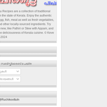
u Recipes are a collection of traditional
 the state of Kerala. Enjoy the authentic
egg, fish, meat as well as fresh vegetables,
d other locally-sourced ingredients. Try
new, like Pathiri or Stew with Appam, and
he deliciousness of Kerala cuisine. © Keve
-2024
 സബ്‌സ്ക്രൈബ് ചെയ്ത
ുകള്‍
രായങ്ങള്‍
@RuchikoottuIn