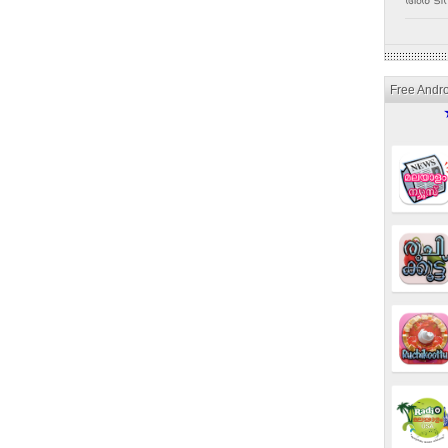
അര ടീസ
Free Andr