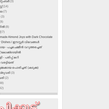
റ്റംബർ
(3)
്റ്
(14)
ലൈ
(7)
ൺ
(3)
(8)
രിൽ
(8)
്
(7)
ade Almond Joys with Dark Chocolate
 Dishes / ഈസ്റ്റര്‍ വിഭവങ്ങള്‍
്കായ - പച്ചചെമ്മീൻ വറുത്തരച്ചത്
്ട് കോക്ക്ടെയിൽ
ി - പരിപ്പ് കറി
‍ വരട്ടിയത്
മ്മക്കായ പൊരിച്ചത്. (കടുക്ക)
്രുവരി
(3)
വരി
(2)
48)
42)