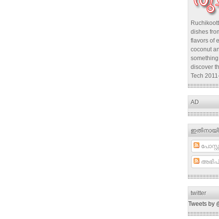
Ruchikoott
dishes from
flavors of 
coconut an
something 
discover t
Tech 2011
AD
ഇതിനായി
പോസ്റ്റ
അഭിപ്
twitter
Tweets by 