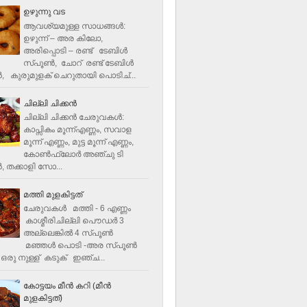
ഉഴുന്നു വട
ആവശ്യമുള്ള സാധങ്ങൾ:
ഉഴുന്ന് – അര കിലോ,
അരിപ്പൊടി – രണ്ട് ടേബിൾ
സ്പൂൺ, ചോറ് രണ്ട് ടേബിള്‍
‍, കുരുമുളക് ചെറുതായി പൊടിച്...
ചില്ലി ചിക്കൻ
ചില്ലി ചിക്കൻ ചേരുവകള്‍:
കാപ്സികം മൂന്ന്എണ്ണം, സവാള
മൂന്ന് എണ്ണം, മുട്ട മൂന്ന് എണ്ണം,
കോണ്‍ഫ്ലോര്‍ അഞ്ചു ടി
, തക്കാളി സോ...
മത്തി മുളകിട്ടത്
ചേരുവകൾ മത്തി - 6 എണ്ണം
കാശ്മീരിചില്ലി പൌഡർ 3
അല്ലെങ്കിൽ 4 സ്പൂണ്‍
മഞ്ഞൾ പൊടി -അര സ്പൂണ്‍
ഒരു നുള്ള് കടുക് ഇഞ്ച...
കോട്ടയം മീന്‍ കറി (മീന്‍
മുളകിട്ടത്‌)