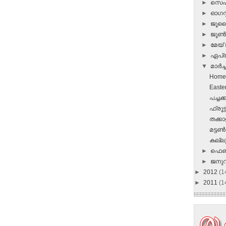
►
സെപ്
►
ഓഗസ്റ
►
ജൂ
►
ജൂ
►
മേയ്
►
ഏപ്
▼
മാർച്ച
Homem
Easter
പച്ചക
ഫ്രൂട
തക്കാള
മട്ടണ്
കല്ലു
►
ഫെബ
►
ജനു
►
2012
(1
►
2011
(1