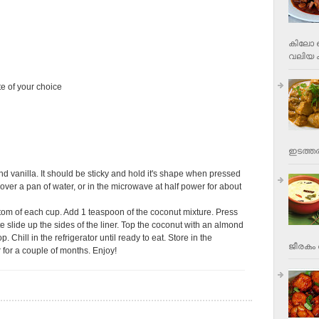
കിലോ വ
വലിയ ക
te of your choice
ഇടത്തര
nd vanilla. It should be sticky and hold it's shape when pressed
 over a pan of water, or in the microwave at half power for about
ttom of each cup. Add 1 teaspoon of the coconut mixture. Press
e slide up the sides of the liner. Top the coconut with an almond
 Chill in the refrigerator until ready to eat. Store in the
ജീരകം 
r for a couple of months. Enjoy!