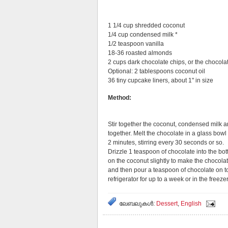
1 1/4 cup shredded coconut
1/4 cup condensed milk *
1/2 teaspoon vanilla
18-36 roasted almonds
2 cups dark chocolate chips, or the chocola
Optional: 2 tablespoons coconut oil
36 tiny cupcake liners, about 1" in size
Method:
Stir together the coconut, condensed milk a
together. Melt the chocolate in a glass bowl
2 minutes, stirring every 30 seconds or so.
Drizzle 1 teaspoon of chocolate into the bo
on the coconut slightly to make the chocolat
and then pour a teaspoon of chocolate on top.
refrigerator for up to a week or in the freeze
ലേബലുകള്‍:
Dessert
,
English