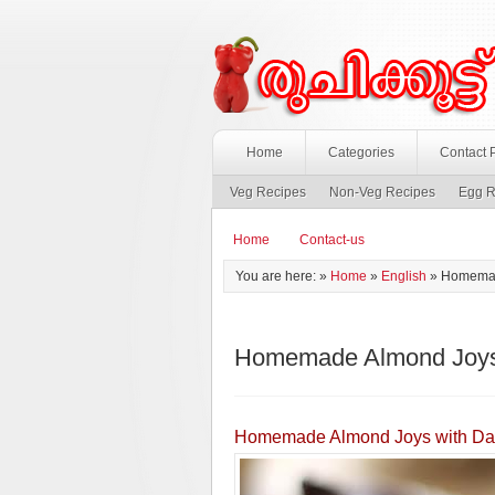
Home
Categories
Contact 
Veg Recipes
Non-Veg Recipes
Egg R
Home
Contact-us
You are here: »
Home
»
English
»
Homemad
Homemade Almond Joys 
Homemade Almond Joys with Da