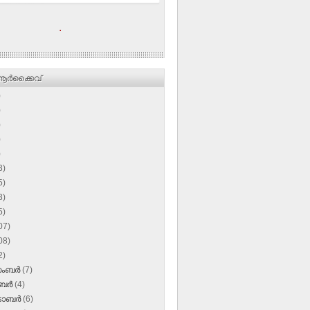
.
ര്‍ക്കൈവ്
)
)
)
)
)
3)
5)
3)
5)
07)
08)
2)
സംബർ
(7)
ംബർ
(4)
‌ടോബർ
(6)