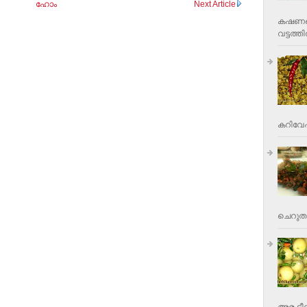
ഹോം
Next Article
കഷണങ്ങ
വട്ടത്തില
കറിവേപ്പ
ചെറുതാ