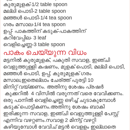
കുരുമുളക്-1/2 table spoon
മല്ലി പൊടി-2 table spoon
മഞ്ഞള്‍ പൊടി-1/4 tea spoon
ഗരം മസാല-1/4 tea spoon
ഉപ്പ്- പാകത്തിന് കടുക്-പാകത്തിന്
കറിവേപ്പില- 3 leaf
വെളിച്ചെണ്ണ-3 table spoon
പാകം ചെയ്യുന്ന വിധം
മട്ടനില്‍ കുരുമുളക്, പകുതി സവാള, ഇഞ്ചി
വെളുത്തുള്ളി കഷണം, മുളക് പൊടി, മല്ലി പൊടി,
മഞ്ഞള്‍ പൊടി, ഉപ്പ്, കുരുമുളക് ഗരം
മസാല,ഇതെല്ലാം ചേര്ത്ത് പുരട്ടി 10
മിനിറ്റ് വയ്ക്കണം. അതിനു ശേഷം പ്രഷർ
കുക്കറിൽ 4 വിസിൽ വരുന്നത് വരെ വേവിക്കണം.
ഒരു പാനില്‍ വെളിച്ചെണ്ണ ഒഴിച്ച് ചുടാകുമ്പോള്‍
കടുക് പൊട്ടികണം.അതിനു ശേഷം ബാകി
ഇരിക്കുന്ന സവാള, ഇഞ്ചി വെളുത്തുള്ളി പേസ്റ്റ്
എന്നിവ വഴറ്റണം.സവാള 2 മിന്ട്ട് വഴറ്റി
കഴിയുമ്പോള്‍ വേവിച് മട്ടന്‍ വെളളം ഇല്ലാതെ