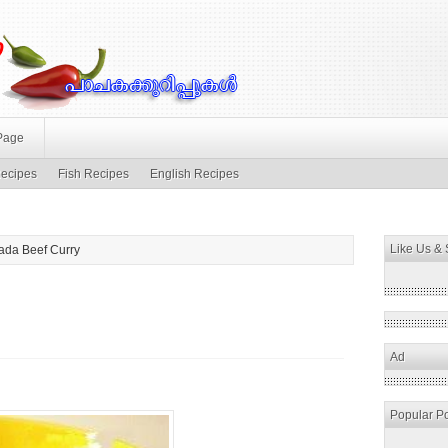
Page
ecipes
Fish Recipes
English Recipes
Like Us &
ada Beef Curry
Ad
Popular P