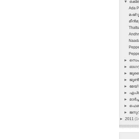
▼
ഒക്
Ada 
മഷ്‌
മീന്‍മ
Thatt
Andhr
Naada
Peppe
Peppe
►
സെപ്
►
ഓഗസ്റ
►
ജൂ
►
ജൂ
►
മേയ്
►
ഏപ്
►
മാർച്ച
►
ഫെബ
►
ജനു
►
2011
(1