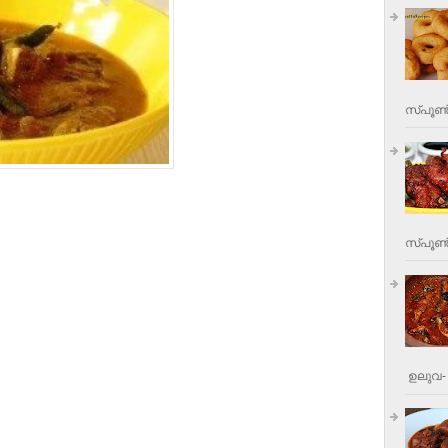
സ്പൂണ്
സ്പൂണ്‍
ഉലുവ- 