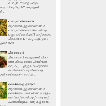
ചെറുത് സവാള ചതുര
ളായി മുറിച്ചത് -2 പച്ചമുളക്
്‍...
ചെറുപയർ തോരൻ
ആവശ്യമുള്ള സാധനങ്ങൾ
ചെറുപയർ മഞ്ഞൾപൊടിയും
ഉപ്പും ഇട്ട് വേവിച്ചത് 1 കപ്പ് തേങ്ങാ
ചിരകിയത് 1/ 4 കപ്പ് പച്ചമുളക് 3
ില 2 തണ്ട്...
ചീര തോരന്‍
ചീര തോരന്‍ ചേരുവകള്‍ ചീര –
അര കിലോ തേങ്ങ ചിരവിയത് –
ഒരു കപ്പ് പച്ചമുളക് ചെറുതായി
അരിഞ്ഞത് – മൂന്ന് സവാള
യി അരിഞ്ഞത് – രണ്ട് ചു...
നെല്ലിക്ക ഉപ്പിലിട്ടത്
ആവശ്യമുള്ള സാധനങ്ങള്‍
നെല്ലിക്ക - രണ്ട് കിലോ വെള്ളം -
ആറ് കപ്പ് പൊടിയുപ്പ് - ഒരു കപ്പ്
കാന്താരിമുളക് - ഒരു കപ്പ് കായം -