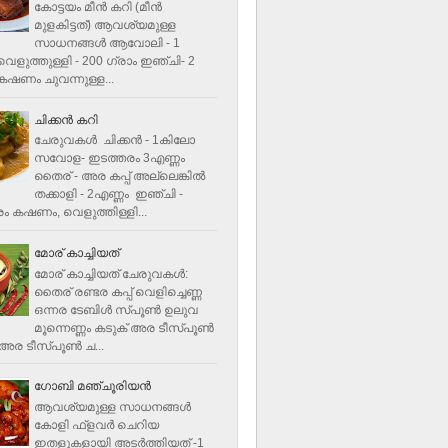
കോട്ടയം മീന്‍ കറി (മീന്‍
മുളകിട്ടത്‌) ആവശ്യമുള്ള
സാധനങ്ങള്‍ ആവോലി - 1
െളുത്തുള്ളി - 200 ഗ്രാം ഇഞ്ചി- 2
ഷണം ചുവന്നുള്ള...
ചിക്കന്‍ കറി
ചേരുവകൾ ചിക്കന്‍ - 1കിലോ
സവോള- ഇടത്തരം 3എണ്ണം
തൈര് - അര കപ്പ്‌ അല്ലെങ്കില്‍
തക്കാളി - 2എണ്ണം ഇഞ്ചി -
ം കഷണം, വെളുത്തിള്ളി...
മോര് കാച്ചിയത്
മോര് കാച്ചിയത് ചേരുവകള്‍‌:
തൈര് രണ്ടര കപ്പ് വെളിച്ചെണ്ണ
ഒന്നര ടേബിള്‍ സ്പൂണ്‍ ഉലുവ
മൂന്നെണ്ണം കടുക് അര ടീസ്പൂണ്‍
അര ടീസ്പൂണ്‍ ച...
ഗോബി മഞ്ചൂരിയന്‍
ആവശ്യമുള്ള സാധനങ്ങൾ
കോളി ഫ്ളവര്‍ ചെറിയ
ഇതളുകളായി അടര്‍ത്തിയത് -1