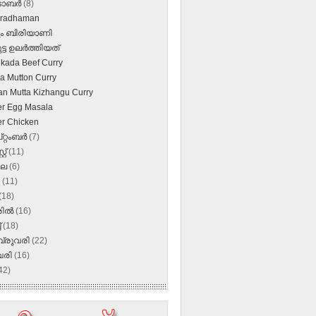
‌ടോബർ
(8)
Pradhaman
റൂം ബിരിയാണി
ുട്ട ഉലര്‍ത്തിയത്
ukada Beef Curry
a Mutton Curry
n Mutta Kizhangu Curry
r Egg Masala
r Chicken
റ്റംബർ
(7)
്റ്
(11)
ലൈ
(6)
ൺ
(11)
(18)
രിൽ
(16)
്
(18)
്രുവരി
(22)
വരി
(16)
42)