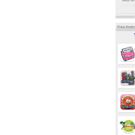
അര ടീസ
Free Andr