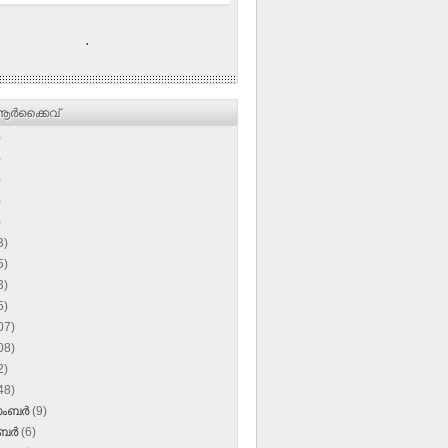
.
ര്‍ക്കൈവ്
)
)
)
)
)
3)
5)
3)
5)
07)
08)
2)
48)
സംബർ
(9)
ംബർ
(6)