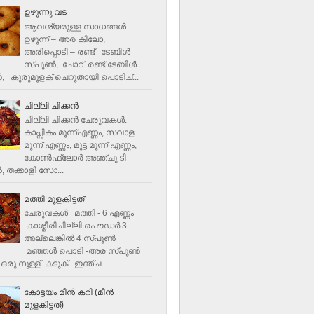
ഉഴുന്നു വട
ആവശ്യമുള്ള സാധങ്ങൾ:
ഉഴുന്ന് – അര കിലോ,
അരിപ്പൊടി – രണ്ട് ടേബിൾ
സ്പൂൺ, ചോറ് രണ്ട് ടേബിള്‍
‍, കുരുമുളക് ചെറുതായി പൊടിച്...
ചില്ലി ചിക്കൻ
ചില്ലി ചിക്കൻ ചേരുവകള്‍:
കാപ്സികം മൂന്ന്എണ്ണം, സവാള
മൂന്ന് എണ്ണം, മുട്ട മൂന്ന് എണ്ണം,
കോണ്‍ഫ്ലോര്‍ അഞ്ചു ടി
, തക്കാളി സോ...
മത്തി മുളകിട്ടത്
ചേരുവകൾ മത്തി - 6 എണ്ണം
കാശ്മീരിചില്ലി പൌഡർ 3
അല്ലെങ്കിൽ 4 സ്പൂണ്‍
മഞ്ഞൾ പൊടി -അര സ്പൂണ്‍
ഒരു നുള്ള് കടുക് ഇഞ്ച...
കോട്ടയം മീന്‍ കറി (മീന്‍
മുളകിട്ടത്‌)