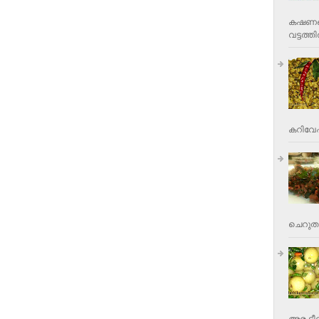
കഷണങ്ങ
വട്ടത്തില
കറിവേപ്പ
ചെറുതാ