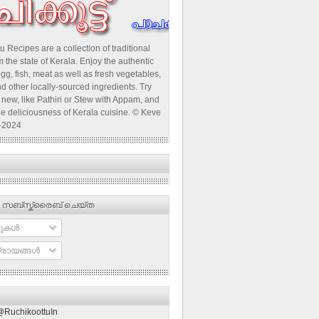
u Recipes are a collection of traditional
 the state of Kerala. Enjoy the authentic
egg, fish, meat as well as fresh vegetables,
d other locally-sourced ingredients. Try
new, like Pathiri or Stew with Appam, and
he deliciousness of Kerala cuisine. © Keve
-2024
 സബ്‌സ്ക്രൈബ് ചെയ്ത
ുകള്‍
രായങ്ങള്‍
@RuchikoottuIn