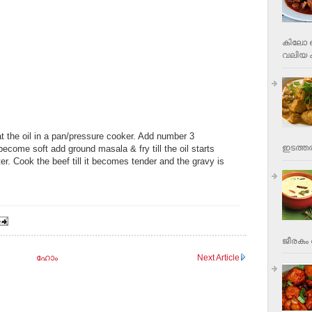
കിലോ വ
വലിയ ക
t the oil in a pan/pressure cooker. Add number 3
ഇടത്തര
ecome soft add ground masala & fry till the oil starts
r. Cook the beef till it becomes tender and the gravy is
ജീരകം 
ഹോം
Next Article