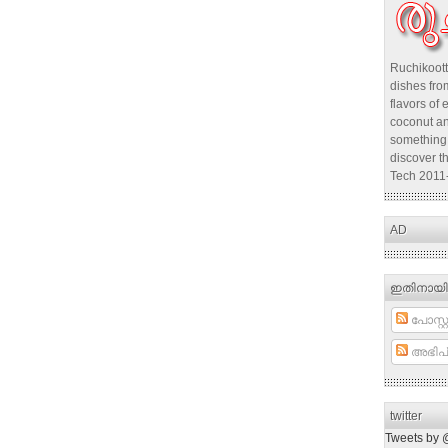
Ruchikoott
dishes from
flavors of 
coconut an
something 
discover t
Tech 2011
AD
ഇതിനായി
പോസ്റ്റ
അഭിപ്
twitter
Tweets by 