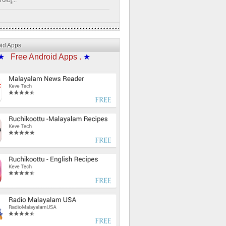
്പൂ...
oid Apps
★
Free Android Apps .
★