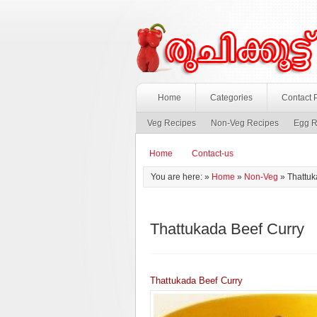
Home
Categories
Contact 
Veg Recipes
Non-Veg Recipes
Egg R
Home
Contact-us
You are here: »
Home
»
Non-Veg
»
Thattuk
Thattukada Beef Curry
Thattukada Beef Curry