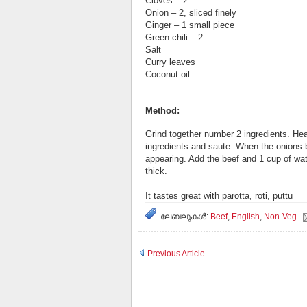
Cloves – 2
Onion – 2, sliced finely
Ginger – 1 small piece
Green chili – 2
Salt
Curry leaves
Coconut oil
Method:
Grind together number 2 ingredients. Hea
ingredients and saute. When the onions b
appearing. Add the beef and 1 cup of wate
thick.
It tastes great with parotta, roti, puttu
ലേബലുകള്‍:
Beef
,
English
,
Non-Veg
Previous Article