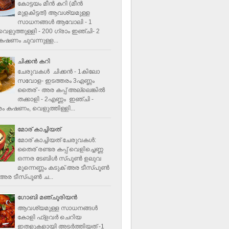
കോട്ടയം മീന്‍ കറി (മീന്‍
മുളകിട്ടത്‌) ആവശ്യമുള്ള
സാധനങ്ങള്‍ ആവോലി - 1
െളുത്തുള്ളി - 200 ഗ്രാം ഇഞ്ചി- 2
ഷണം ചുവന്നുള്ള...
ചിക്കന്‍ കറി
ചേരുവകൾ ചിക്കന്‍ - 1കിലോ
സവോള- ഇടത്തരം 3എണ്ണം
തൈര് - അര കപ്പ്‌ അല്ലെങ്കില്‍
തക്കാളി - 2എണ്ണം ഇഞ്ചി -
ം കഷണം, വെളുത്തിള്ളി...
മോര് കാച്ചിയത്
മോര് കാച്ചിയത് ചേരുവകള്‍‌:
തൈര് രണ്ടര കപ്പ് വെളിച്ചെണ്ണ
ഒന്നര ടേബിള്‍ സ്പൂണ്‍ ഉലുവ
മൂന്നെണ്ണം കടുക് അര ടീസ്പൂണ്‍
അര ടീസ്പൂണ്‍ ച...
ഗോബി മഞ്ചൂരിയന്‍
ആവശ്യമുള്ള സാധനങ്ങൾ
കോളി ഫ്ളവര്‍ ചെറിയ
ഇതളുകളായി അടര്‍ത്തിയത് -1