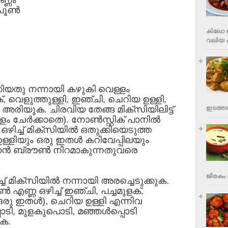
പൂണ്‍
കിലോ വ
വലിയ ക
ിയതു നന്നായി കഴുകി വെള്ളം
ക്, വെളുത്തുള്ളി, ഇഞ്ചി, ചെറിയ ഉള്ളി,
അരിയുക. ചിരവിയ തേങ്ങ മിക്‌സിയിലിട്ട്
ഇടത്തര
ചേര്‍ക്കാതെ). നോണ്‍സ്റ്റിക് പാനില്‍
ിച്ച് മിക്‌സിയില്‍ ഒതുക്കിയെടുത്ത
്ളിയും ഒരു ഇതള്‍ കറിവേപ്പിലയും
‍ഡന്‍ ബ്രൗണ്‍ നിറമാകുന്നതുവരെ
ജീരകം 
ച് മിക്‌സിയില്‍ നന്നായി അരച്ചെടുക്കുക.
ണ്‍ എണ്ണ ഒഴിച്ച് ഇഞ്ചി, പച്ചമുളക്,
(ഒരു ഇതള്‍), ചെറിയ ഉള്ളി എന്നിവ
പൊടി, മുളകുപൊടി, മഞ്ഞള്‍പ്പൊടി
ുക.