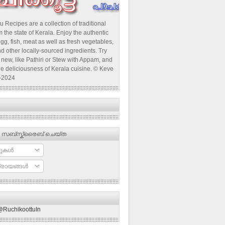
u Recipes are a collection of traditional
 the state of Kerala. Enjoy the authentic
egg, fish, meat as well as fresh vegetables,
d other locally-sourced ingredients. Try
new, like Pathiri or Stew with Appam, and
he deliciousness of Kerala cuisine. © Keve
-2024
 സബ്‌സ്ക്രൈബ് ചെയ്ത
ുകള്‍
രായങ്ങള്‍
@RuchikoottuIn