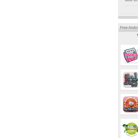
അര ടീസ
Free Andr