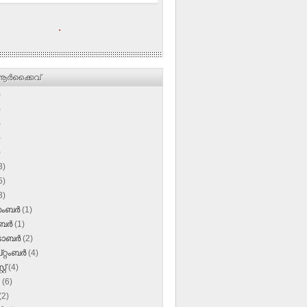
.
ര്‍ക്കൈവ്
)
)
)
)
)
3)
5)
3)
സംബർ
(1)
ംബർ
(1)
‌ടോബർ
(2)
റ്റംബർ
(4)
്റ്
(4)
ൺ
(6)
(2)