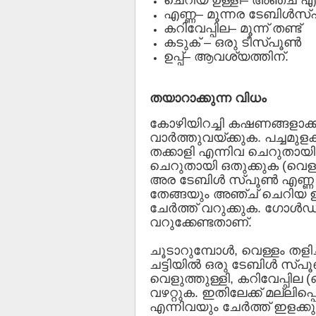
എണ്ണ– മൂന്നര ടേബിള്‍സ്
കറിവേപ്പില– മൂന്ന് തണ്ട്
കടുക് – ഒരു ടീസ്പൂണ്‍
ഉപ്പ്– ആവശ്യത്തിന്.
തയാറാക്കുന്ന വിധം
കോഴിയിറച്ചി കഷണങ്ങളാക്ക
വാര്‍ത്തുവയ്ക്കുക. പച്ചമുള
തക്കാളി എന്നിവ ചെറുതായി 
ചെറുതായി ഒതുക്കുക (വെള്ളം 
അര ടേബിള്‍ സ്പൂണ്‍ എണ്ണ ഒഴ
തേങ്ങയും അഞ്ച് ചെറിയ ഉള
ചേര്‍ത്ത് വറുക്കുക. ഗോള്
വറുക്കേണ്ടതാണ്.
ചൂടാറുമ്പോള്‍, വെള്ളം തളിച്
ചട്ടിയില്‍ ഒരു ടേബിള്‍ സ്പൂ
വെളുത്തുള്ളി, കറിവേപ്പില 
വഴറ്റുക. ഇതിലേക്ക് മല്ലിപ്
എന്നിവയും ചേര്‍ത്ത് ഇളക്ക