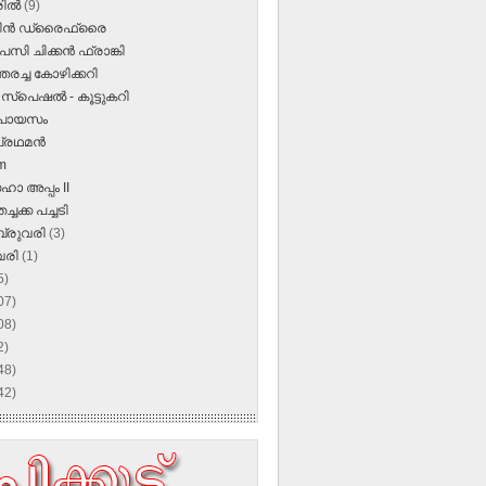
രിൽ
(9)
മീന്‍ ഡ്രൈഫ്രൈ
സി ചിക്കന്‍ ഫ്രാങ്കി
തരച്ച കോഴിക്കറി
സ്‌പെഷല്‍ - കൂട്ടുകറി
‍പായസം
്രഥമന്‍
m
ാ അപ്പം II
ചക്ക പച്ചടി
്രുവരി
(3)
വരി
(1)
5)
07)
08)
2)
48)
42)