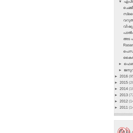
▼
ഏപ്
ചെമ്
സ്‌പൈ
വറുത്
വിഷു 
പാല്
അട പ
Rasa
പെസഹ
കൈതച്
►
ഫെബ
►
ജനു
►
2016
(9
►
2015
(2
►
2014
(1
►
2013
(7
►
2012
(1
►
2011
(1