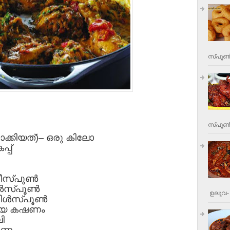
സ്പൂണ്
സ്പൂണ്‍
ക്കിയത്)– ഒരു കിലോ
്പ്
ടീസ്പൂണ്‍
്‍സ്പൂണ്‍
ഉലുവ- 
ള്‍സ്പൂണ്‍
ലിയ കഷണം
ി
ണ്ണം