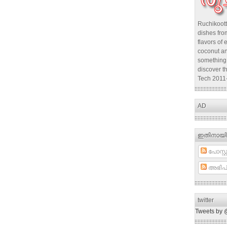
Ruchikoott
dishes from
flavors of 
coconut an
something 
discover t
Tech 2011
AD
ഇതിനായി
പോസ്റ്റ
അഭിപ്
twitter
Tweets by 