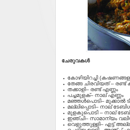
ചേരുവകള്‍
കോഴിയിറച്ചി (കഷണങ്ങളാ
തേങ്ങ ചിരവിയത് – രണ്ട് കപ
തക്കാളി– രണ്ട് എണ്ണം
പച്ചമുളക്– നാല് എണ്ണം
മഞ്ഞള്‍പൊടി– മുക്കാല്‍ 
മല്ലിപ്പൊടി– നാല് ടേബിള
മുളകുപൊടി – നാല് ടേബി
ഇഞ്ചി– സാമാന്യം വ
വെളുത്തുള്ളി– എട്ട് അല്ല
ചെറിയ ഉള്ളി– അഞ്ച് എ