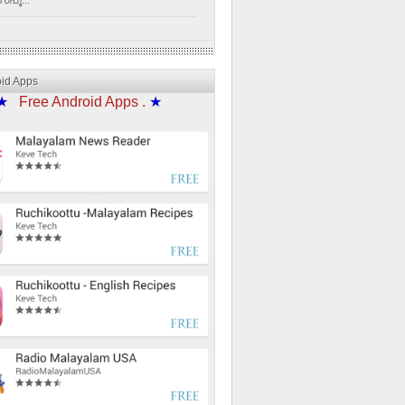
്പൂ...
oid Apps
★
Free Android Apps .
★