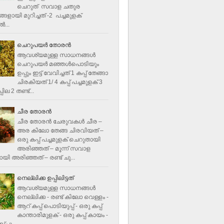
ചെറുത് സവാള ചതുര
ളായി മുറിച്ചത് -2 പച്ചമുളക്
്‍...
ചെറുപയർ തോരൻ
ആവശ്യമുള്ള സാധനങ്ങൾ
ചെറുപയർ മഞ്ഞൾപൊടിയും
ഉപ്പും ഇട്ട് വേവിച്ചത് 1 കപ്പ് തേങ്ങാ
ചിരകിയത് 1/ 4 കപ്പ് പച്ചമുളക് 3
ില 2 തണ്ട്...
ചീര തോരന്‍
ചീര തോരന്‍ ചേരുവകള്‍ ചീര –
അര കിലോ തേങ്ങ ചിരവിയത് –
ഒരു കപ്പ് പച്ചമുളക് ചെറുതായി
അരിഞ്ഞത് – മൂന്ന് സവാള
യി അരിഞ്ഞത് – രണ്ട് ചു...
നെല്ലിക്ക ഉപ്പിലിട്ടത്
ആവശ്യമുള്ള സാധനങ്ങള്‍
നെല്ലിക്ക - രണ്ട് കിലോ വെള്ളം -
ആറ് കപ്പ് പൊടിയുപ്പ് - ഒരു കപ്പ്
കാന്താരിമുളക് - ഒരു കപ്പ് കായം -