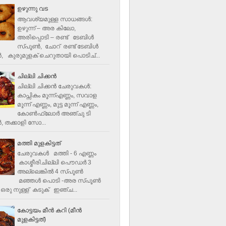
ഉഴുന്നു വട
ആവശ്യമുള്ള സാധങ്ങൾ:
ഉഴുന്ന് – അര കിലോ,
അരിപ്പൊടി – രണ്ട് ടേബിൾ
സ്പൂൺ, ചോറ് രണ്ട് ടേബിള്‍
‍, കുരുമുളക് ചെറുതായി പൊടിച്...
ചില്ലി ചിക്കൻ
ചില്ലി ചിക്കൻ ചേരുവകള്‍:
കാപ്സികം മൂന്ന്എണ്ണം, സവാള
മൂന്ന് എണ്ണം, മുട്ട മൂന്ന് എണ്ണം,
കോണ്‍ഫ്ലോര്‍ അഞ്ചു ടി
, തക്കാളി സോ...
മത്തി മുളകിട്ടത്
ചേരുവകൾ മത്തി - 6 എണ്ണം
കാശ്മീരിചില്ലി പൌഡർ 3
അല്ലെങ്കിൽ 4 സ്പൂണ്‍
മഞ്ഞൾ പൊടി -അര സ്പൂണ്‍
ഒരു നുള്ള് കടുക് ഇഞ്ച...
കോട്ടയം മീന്‍ കറി (മീന്‍
മുളകിട്ടത്‌)