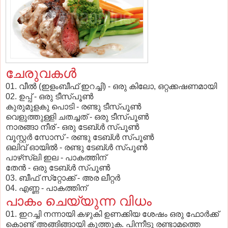
ചേരുവകള്‍
01. വീല്‍ (ഇളംബീഫ് ഇറച്ചി) - ഒരു കിലോ, ഒറ്റക്കഷണമായി
02. ഉപ്പ് - ഒരു ടീസ്പൂണ്‍
കുരുമുളകു പൊടി - രണ്ടു ടീസ്പൂണ്‍
വെളുത്തുള്ളി ചതച്ചത് - ഒരു ടീസ്പൂണ്‍
നാരങ്ങാ നീര് - ഒരു ടേബ്ള്‍ സ്പൂണ്‍
വൂസ്റ്റര്‍ സോസ് - രണ്ടു ടേബ്ള്‍ സ്പൂണ്‍
ഒലിവ് ഓയില്‍ - രണ്ടു ടേബ്ള്‍ സ്പൂണ്‍
പാഴ്‌സ്‌ലി ഇല - പാകത്തിന്
തേന്‍ - ഒരു ടേബ്ള്‍ സ്പൂണ്‍
03. ബീഫ് സ്‌റ്റോക്ക് - അര ലീറ്റര്‍
04. എണ്ണ - പാകത്തിന്
പാകം ചെയ്യുന്ന വിധം
01. ഇറച്ചി നന്നായി കഴുകി ഉണക്കിയ ശേഷം ഒരു ഫോര്‍ക്ക്
കൊണ്ട് അങ്ങിങ്ങായി കുത്തുക. പിന്നീടു രണ്ടാമത്തെ