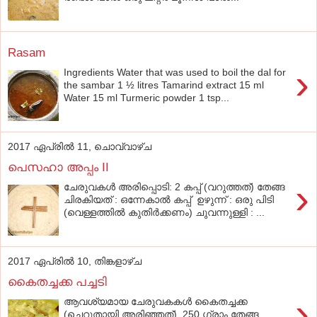
Rasam
›
Ingredients Water that was used to boil the dal for
the sambar 1 ½ litres Tamarind extract 15 ml
Water 15 ml Turmeric powder 1 tsp...
2017 ഏപ്രിൽ 11, ചൊവ്വാഴ്ച
പെസഹാ അപ്പം II
›
ചേരുവകൾ അരിപ്പൊടി: 2 കപ്പ് (വറുത്തത്) തേങ്ങ
ചിരകിയത് : ഒന്നേകാൽ കപ്പ് ഉഴുന്ന് : ഒരു പിടി
(വെള്ളത്തിൽ കുതിർക്കണം) ചുവന്നുള്ളി : ...
2017 ഏപ്രിൽ 10, തിങ്കളാഴ്‌ച
കൈതച്ചക്ക പച്ചടി
›
ആവശ്യമായ ചേരുവകകള്‍ കൈതച്ചക്ക
(ചെറുതായി അരിഞ്ഞത്) 250 ഗ്രാം തേങ്ങ