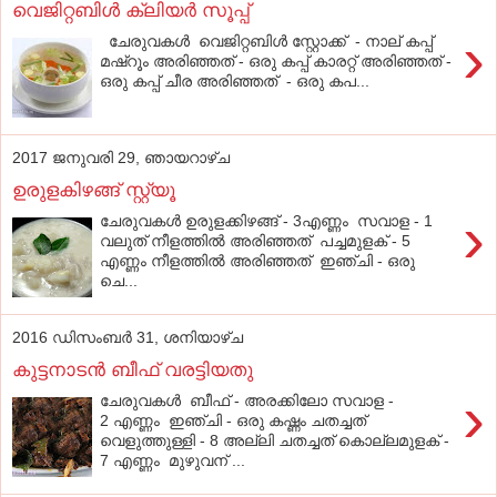
വെജിറ്റബിള്‍ ക്ലിയര്‍ സൂപ്പ്
›
ചേരുവകൾ വെജിറ്റബിള്‍ സ്റ്റോക്ക് - നാല് കപ്പ്
മഷ്‌റൂം അരിഞ്ഞത് - ഒരു കപ്പ് കാരറ്റ് അരിഞ്ഞത് -
ഒരു കപ്പ് ചീര അരിഞ്ഞത് - ഒരു കപ...
2017 ജനുവരി 29, ഞായറാഴ്‌ച
ഉരുളകിഴങ്ങ്‌ സ്റ്റ്യൂ
›
ചേരുവകൾ ഉരുളക്കിഴങ്ങ്‌ - 3എണ്ണം സവാള - 1
വലുത്‌ നീളത്തില്‍ അരിഞ്ഞത്‌ പച്ചമുളക്‌ - 5
എണ്ണം നീളത്തില്‍ അരിഞ്ഞത്‌ ഇഞ്ചി - ഒരു
ചെ...
2016 ഡിസംബർ 31, ശനിയാഴ്‌ച
കുട്ടനാടൻ ബീഫ് വരട്ടിയതു
›
ചേരുവകൾ ബീഫ് - അരക്കിലോ സവാള -
2 എണ്ണം ഇഞ്ചി - ഒരു കഷ്ണം ചതച്ചത്
വെളുത്തുള്ളി - 8 അല്ലി ചതച്ചത് കൊല്ലമുളക് -
7 എണ്ണം മുഴുവന് ...