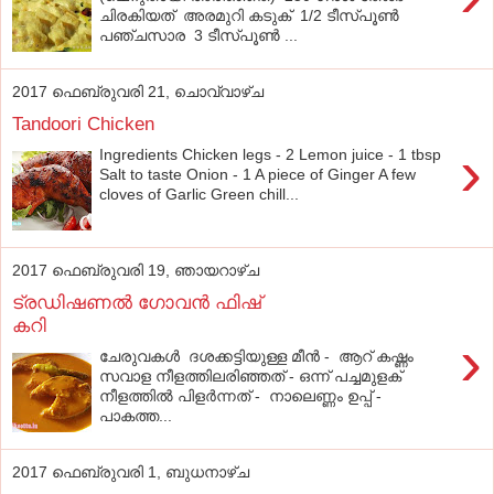
ചിരകിയത് അരമുറി കടുക് 1/2 ടീസ്പൂണ്‍
പഞ്ചസാര 3 ടീസ്പൂണ്‍ ...
2017 ഫെബ്രുവരി 21, ചൊവ്വാഴ്ച
Tandoori Chicken
›
Ingredients Chicken legs - 2 Lemon juice - 1 tbsp
Salt to taste Onion - 1 A piece of Ginger A few
cloves of Garlic Green chill...
2017 ഫെബ്രുവരി 19, ഞായറാഴ്‌ച
ട്രഡിഷണല്‍ ഗോവന്‍ ഫിഷ്
കറി
›
ചേരുവകൾ ദശക്കട്ടിയുള്ള മീന്‍ - ആറ് കഷ്ണം
സവാള നീളത്തിലരിഞ്ഞത് - ഒന്ന് പച്ചമുളക്
നീളത്തില്‍ പിളര്‍ന്നത് - നാലെണ്ണം ഉപ്പ് -
പാകത്ത...
2017 ഫെബ്രുവരി 1, ബുധനാഴ്‌ച