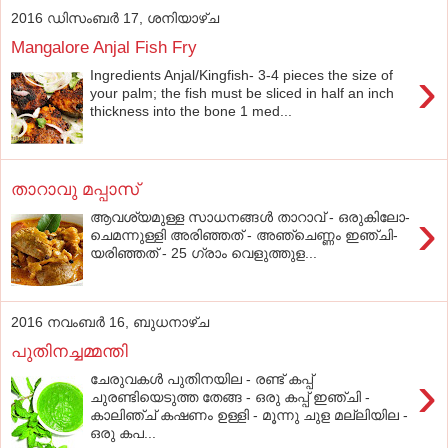
2016 ഡിസംബർ 17, ശനിയാഴ്‌ച
Mangalore Anjal Fish Fry
›
Ingredients Anjal/Kingfish- 3-4 pieces the size of
your palm; the fish must be sliced in half an inch
thickness into the bone 1 med...
താറാവു മപ്പാസ്‌
›
ആവശ്യമുള്ള സാധനങ്ങള്‍ താ­റാ­വ്‌ - ഒരു­കി­ലോ­
ചെ­മ­ന്നു­ള്ളി അരി­ഞ്ഞ­ത്‌ - അഞ്ചെ­ണ്ണം­ ഇ­ഞ്ചി­
യ­രി­ഞ്ഞ­ത്‌ - 25 ഗ്രാം­ വെ­ളു­ത്തു­ള...
2016 നവംബർ 16, ബുധനാഴ്‌ച
പുതിനച്ചമ്മന്തി
›
ചേരുവകള്‍ പുതിനയില - രണ്ട്‌ കപ്പ്‌
ചുരണ്ടിയെടുത്ത തേങ്ങ - ഒരു കപ്പ്‌ ഇഞ്ചി -
കാലിഞ്ച്‌ കഷണം ഉള്ളി - മൂന്നു ചുള മല്ലിയില -
ഒരു കപ...