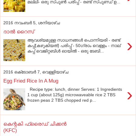
മല്ലി- ഒരു സ്പൂണ്‍ പരിപ്പ് - രണ്ട് സ്പൂണ്ഡ് ഉ...
2016 നവംബർ 5, ശനിയാഴ്‌ച
ദാല്‍ റൈസ്‌
›
ആവശ്യമുള്ള സാധനങ്ങള്‍ പൊന്നിയരി - രണ്ട്‌
കപ്പ്‌(കഴുകിയത്‌) പരിപ്പ്‌ - 50ഗ്രാം വെള്ളം - നാല്‌
കപ്പ്‌ വെജിറ്റബിള്‍ ഓയില്‍ - ഒരു ടേബി...
2016 ഒക്‌ടോബർ 7, വെള്ളിയാഴ്‌ച
Egg Fried Rice In A Mug
›
Recipe type: lunch, dinner Serves: 1 Ingredients
1 cup (about 125g) microwaveable rice 2 TBS
frozen peas 2 TBS chopped red p...
കെന്റകി ഫ്രൈഡ്‌ ചിക്കന്‍
(KFC)