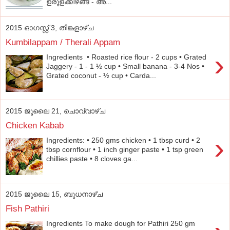
ഉരുളക്കിഴങ്ങ് - അ...
2015 ഓഗസ്റ്റ് 3, തിങ്കളാഴ്‌ച
Kumbilappam / Therali Appam
›
Ingredients • Roasted rice flour - 2 cups • Grated
Jaggery - 1 - 1 ½ cup • Small banana - 3-4 Nos •
Grated coconut - ½ cup • Carda...
2015 ജൂലൈ 21, ചൊവ്വാഴ്ച
Chicken Kabab
›
Ingredients: • 250 gms chicken • 1 tbsp curd • 2
tbsp cornflour • 1 inch ginger paste • 1 tsp green
chillies paste • 8 cloves ga...
2015 ജൂലൈ 15, ബുധനാഴ്‌ച
Fish Pathiri
Ingredients To make dough for Pathiri 250 gm