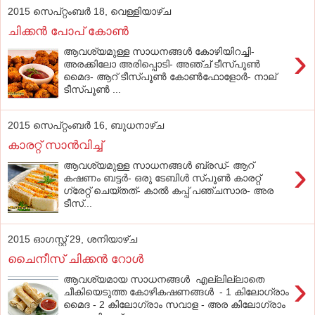
2015 സെപ്റ്റംബർ 18, വെള്ളിയാഴ്‌ച
ചിക്കന്‍ പോപ്‌ കോണ്‍
›
ആവശ്യമുള്ള സാധനങ്ങള്‍ കോഴിയിറച്ചി-
അരക്കിലോ അരിപ്പൊടി- അഞ്ച്‌ ടീസ്‌പൂണ്‍
മൈദ- ആറ്‌ ടീസ്‌പൂണ്‍ കോണ്‍ഫോളോര്‍- നാല്‌
ടീസ്‌പൂണ്‍ ...
2015 സെപ്റ്റംബർ 16, ബുധനാഴ്‌ച
കാരറ്റ്‌ സാന്‍വിച്ച്‌
›
ആവശ്യമുള്ള സാധനങ്ങള്‍ ബ്രഡ്‌- ആറ്‌
കഷണം ബട്ടര്‍- ഒരു ടേബിള്‍ സ്‌പൂണ്‍ കാരറ്റ്‌
ഗ്രേറ്റ്‌ ചെയ്‌തത്‌- കാല്‍ കപ്പ്‌ പഞ്ചസാര- അര
ടീസ്‌...
2015 ഓഗസ്റ്റ് 29, ശനിയാഴ്‌ച
ചൈനീസ് ചിക്കന്‍ റോള്‍
›
ആവശ്യമായ സാധനങ്ങള്‍ എല്ലില്ലാതെ
ചീകിയെടുത്ത കോഴികഷണങ്ങള്‍ - 1 കിലോഗ്രാം
മൈദ - 2 കിലോഗ്രാം സവാള - അര കിലോഗ്രാം