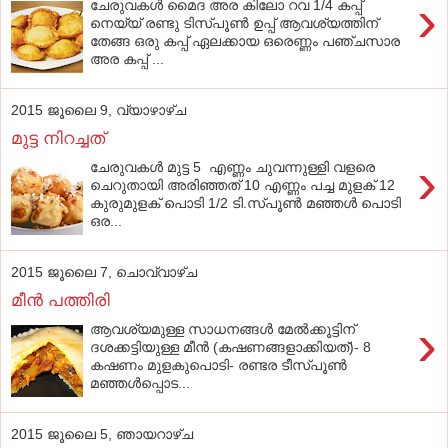
›
ചേരുവകള്‍ മൈദ അര കിലോ റവ 1/4 കപ്പ്
നെയ്യ് രണ്ടു ടിസ്പൂണ്‍ ഉപ്പ് ആവശ്യത്തിന്
തേങ്ങ ഒരു കപ്പ് ഏലക്കായ ഒരെണ്ണം പഞ്ചസാര
അര കപ്പ് ...
2015 ജൂലൈ 9, വ്യാഴാഴ്‌ച
മുട്ട നിറച്ചത്
›
ചേരുവകള്‍ മുട്ട 5 എണ്ണം ചുവന്നുള്ളി വളരെ
ചെറുതായി അരിഞ്ഞത് 10 എണ്ണം പച്ച മുളക് 12
കുരുമുളക് പൊടി 1/2 ടി.സ്പൂണ്‍ മഞ്ഞള്‍ പൊടി
ഒര...
2015 ജൂലൈ 7, ചൊവ്വാഴ്ച
മീന്‍ പത്തിരി
›
ആവശ്യമുള്ള സാധനങ്ങള്‍ മേല്‍ക്കൂട്ടിന്‌
ദശക്കട്ടിയുള്ള മീന്‍ (കഷണങ്ങളാക്കിയത്‌)- 8
കഷണം മുളകുപൊടി- രണ്ടര ടീസ്‌പൂണ്‍
മഞ്ഞള്‍പ്പൊട...
2015 ജൂലൈ 5, ഞായറാഴ്‌ച