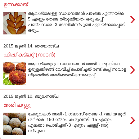
ഉന്നക്കായ്‌
›
ആവശ്യമുള്ള സാധനങ്ങള്‍ പഴുത്ത ഏത്തയ്‌ക്ക-
5 എണ്ണം തേങ്ങ തിരുമ്മിയത്‌- ഒരു കപ്പ്‌
പഞ്ചസാര- 3 ടേബിള്‍സ്‌പൂണ്‍ ഏലയ്‌ക്കാപ്പൊടി-
ഒരു...
2015 ജൂൺ 14, ഞായറാഴ്‌ച
ഫിഷ്‌ കട്‌ലറ്റ്‌ (നാടൻ)
›
ആവശ്യമുള്ള സാധനങ്ങള്‍ മത്തി- ഒരു കിലോ
ഉരുളക്കിഴങ്ങ്‌ വേവിച്ച്‌ പൊടിച്ചത്‌-രണ്ട്‌ കപ്പ്‌ സവാള
നീളത്തില്‍ അരിഞ്ഞത്‌-ഒന്നരക്കപ്പ്‌...
2015 ജൂൺ 10, ബുധനാഴ്‌ച
അരി ലഡ്ഡു
›
ചേരുവകള്‍ അരി -1 ഗ്ലാസ്‌ തേങ്ങ -1 വലിയ മുറി
ശര്‍ക്കര -150 ഗ്രാം കശുവണ്ടി -15 എണ്ണം
ഏലക്കാ പൊടിച്ചത് -3 എണ്ണം എള്ള് -ഒരു
സ്പൂണ...