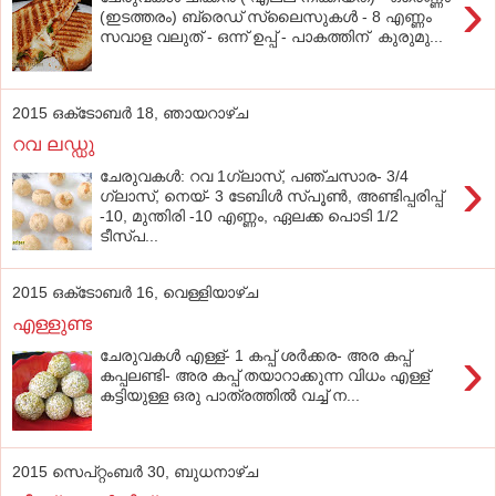
›
(ഇടത്തരം) ബ്രെഡ് സ്ലൈസുകള്‍ - 8 എണ്ണം
സവാള വലുത് - ഒന്ന് ഉപ്പ് - പാകത്തിന് കുരുമു...
2015 ഒക്‌ടോബർ 18, ഞായറാഴ്‌ച
റവ ലഡ്ഡു
›
ചേരുവകൾ: റവ 1ഗ്ലാസ്‌, പഞ്ചസാര- 3/4
ഗ്ലാസ്‌, നെയ്‌- 3 ടേബിൾ സ്പൂണ്‍, അണ്ടിപ്പരിപ്പ്
-10, മുന്തിരി -10 എണ്ണം, ഏലക്ക പൊടി 1/2
ടീസ്പ...
2015 ഒക്‌ടോബർ 16, വെള്ളിയാഴ്‌ച
എള്ളുണ്ട
›
ചേരുവകള്‍ എള്ള്- 1 കപ്പ് ശര്‍ക്കര- അര കപ്പ്
കപ്പലണ്ടി- അര കപ്പ് തയാറാക്കുന്ന വിധം എള്ള്
കട്ടിയുള്ള ഒരു പാത്രത്തില്‍ വച്ച് ന...
2015 സെപ്റ്റംബർ 30, ബുധനാഴ്‌ച